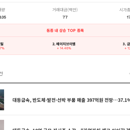
래량
거래대금(백만)
시가총
835
77
1
동종 내 상승 TOP 종목
스틸
2. 에이치브이엠
3.
97%
+ 14.48%
+ 1
건
대동금속, 반도체·발전·선박 부품 매출 397억원 전망…37.1