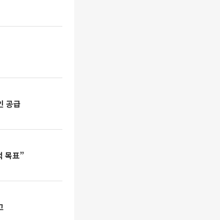
”
인 공급
억 목표”
고