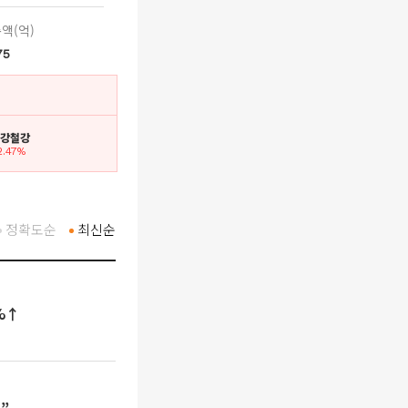
액(억)
75
 금강철강
2.47%
정확도순
최신순
%↑