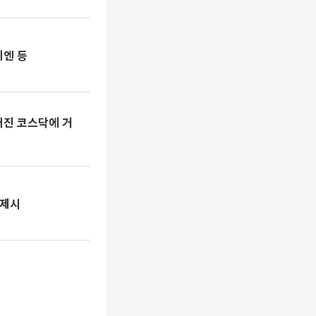
엔 등
커진 코스닥에 거
 제시