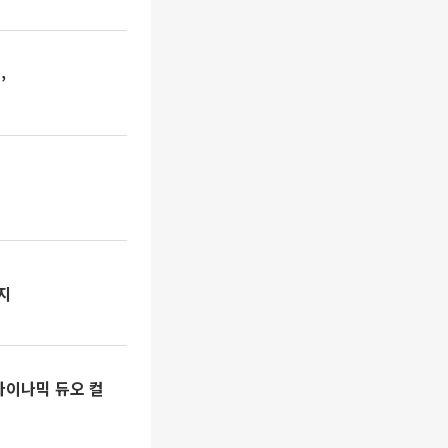
’
지
∙다이나믹 듀오 컬