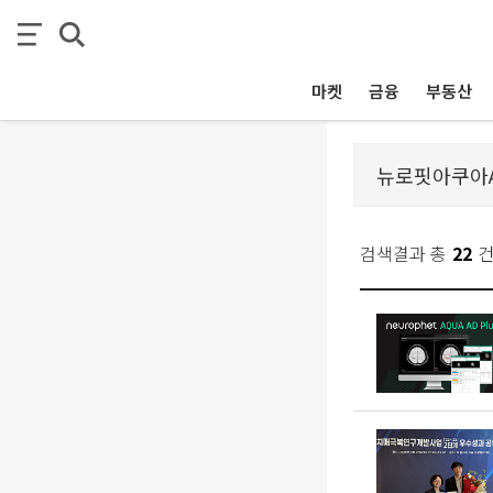
마켓
금융
부동산
검색결과 총
22