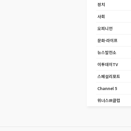
정치
사회
오피니언
문화·라이프
뉴스발전소
이투데이TV
스페셜리포트
Channel 5
위너스IR클럽