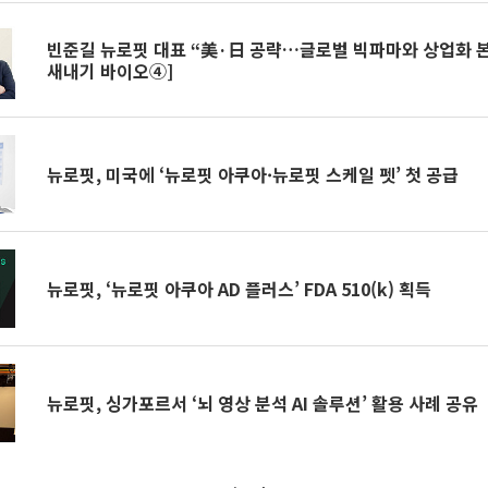
빈준길 뉴로핏 대표 “美·日 공략…글로벌 빅파마와 상업화 본
새내기 바이오④]
뉴로핏, 미국에 ‘뉴로핏 아쿠아·뉴로핏 스케일 펫’ 첫 공급
뉴로핏, ‘뉴로핏 아쿠아 AD 플러스’ FDA 510(k) 획득
뉴로핏, 싱가포르서 ‘뇌 영상 분석 AI 솔루션’ 활용 사례 공유