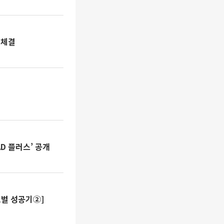
 체결
D 플러스’ 공개
로벌 성공기②]