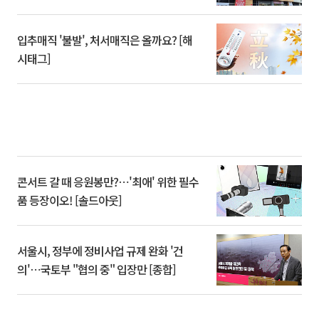
입추매직 '불발', 처서매직은 올까요? [해
시태그]
콘서트 갈 때 응원봉만?⋯'최애' 위한 필수
품 등장이오! [솔드아웃]
서울시, 정부에 정비사업 규제 완화 '건
의'⋯국토부 "협의 중" 입장만 [종합]