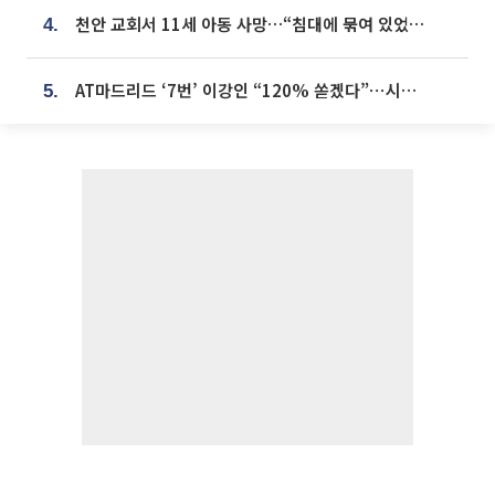
천안 교회서 11세 아동 사망…“침대에 묶여 있었다” 진술 확보
4.
AT마드리드 ‘7번’ 이강인 “120% 쏟겠다”⋯시메오네 감독 “필요한 선수”
5.