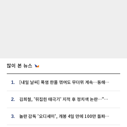
많이 본 뉴스
[내일 날씨] 폭염 한풀 꺾여도 무더위 계속⋯동해안 이틀 연속 비
1.
김희철, '뒤집힌 태극기' 지적 후 정치색 논란…"좌우 떠나 우리나라 국기"
2.
놀란 감독 '오디세이', 개봉 4일 만에 100만 돌파⋯'왕사남' 보다 빠르다
3.