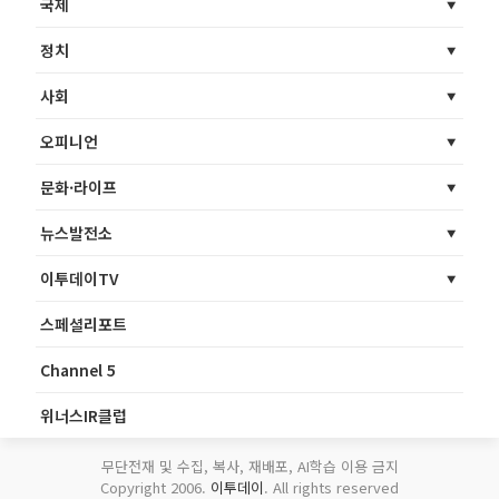
국제
정치
사회
오피니언
문화·라이프
뉴스발전소
이투데이TV
스페셜리포트
Channel 5
위너스IR클럽
무단전재 및 수집, 복사, 재배포, AI학습 이용 금지
Copyright 2006.
이투데이
. All rights reserved