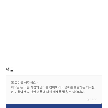
댓글
0 / 300