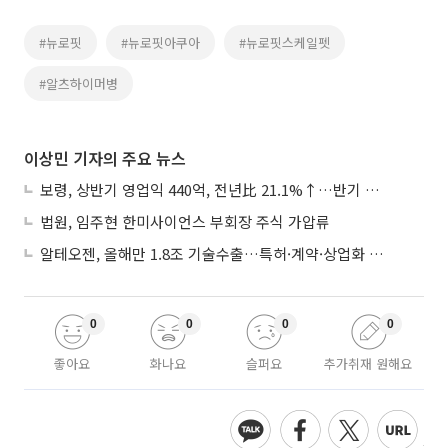
#뉴로핏
#뉴로핏아쿠아
#뉴로핏스케일펫
#알츠하이머병
이상민 기자의 주요 뉴스
보령, 상반기 영업익 440억, 전년比 21.1%↑…반기 역대 최대
법원, 임주현 한미사이언스 부회장 주식 가압류
알테오젠, 올해만 1.8조 기술수출…특허·계약·상업화 ‘삼박자’
0
0
0
0
좋아요
화나요
슬퍼요
추가취재 원해요