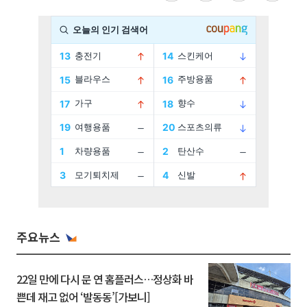
주요뉴스
22일 만에 다시 문 연 홈플러스…정상화 바
쁜데 재고 없어 ‘발동동’[가보니]