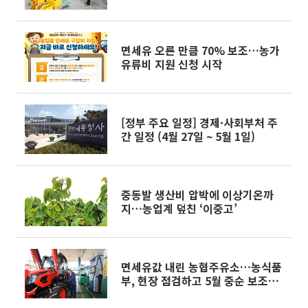
면세유 오른 만큼 70% 보조…농가
유류비 지원 신청 시작
[정부 주요 일정] 경제·사회부처 주
간 일정 (4월 27일 ~ 5월 1일)
중동발 생산비 압박에 이상기온까
지…농업계 덮친 ‘이중고’
면세유값 내린 농협주유소…농식품
부, 현장 점검하고 5월 중순 보조금
푼다