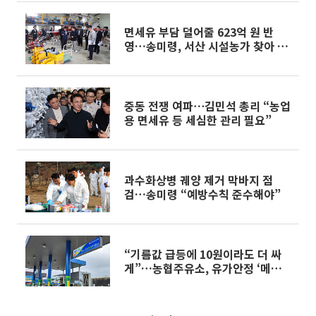
면세유 부담 덜어줄 623억 원 반
영…송미령, 서산 시설농가 찾아 추
경 효과 점검
중동 전쟁 여파⋯김민석 총리 “농업
용 면세유 등 세심한 관리 필요”
과수화상병 궤양 제거 막바지 점
검…송미령 “예방수칙 준수해야”
“기름값 급등에 10원이라도 더 싸
게”…농협주유소, 유가안정 ‘메기’
자처