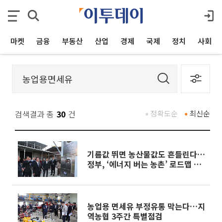
마켓
금융
부동산
산업
경제
국제
정치
사회
검색결과 총
30
건
정확도순
최신순
기름값 뛰면 농산물값도 흔들린다…
정부, ‘에너지 버는 농촌’ 로드맵 착
수
농업용 면세유 부정유통 막는다…지
역농협 3주간 특별점검