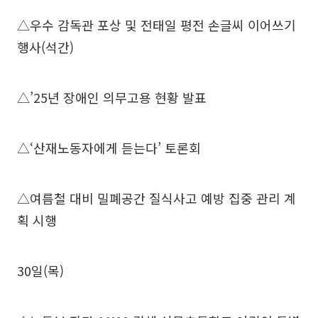
△우수 감독관 포상 및 전태일 평전 손글씨 이어쓰기
행사(석간)
△’25년 장애인 의무고용 현황 발표
△‘산재노동자에게 듣는다’ 토론회
△여름철 대비 밀폐공간 질식사고 예방 집중 관리 계
획 시행
30일(목)