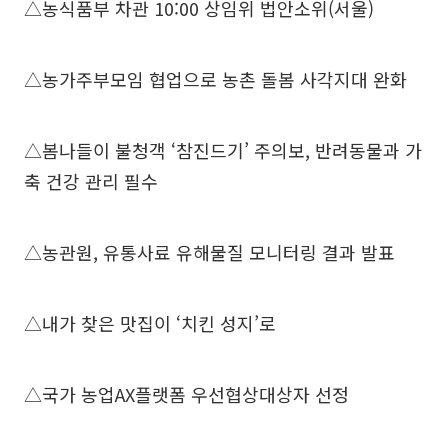
△농식품부 차관 10:00 상임위 법안소위(서울)
△농가주부모임 협업으로 농촌 돌봄 사각지대 완화
△봄나들이 불청객 ‘참진드기’ 주의보, 반려동물과 가
축 건강 관리 필수
△농관원, 유통사료 유해물질 모니터링 결과 발표
△내가 찾은 맛집이 ‘치킨 성지’로
△국가 농업AX플랫폼 우선협상대상자 선정