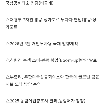
국상공회의소 면담(비공개)
△재경부 2차관 홍콩·싱가포르 투자자 면담(홍콩·싱
가포르
△2026년 5월 개인투자용 국채 발행계획
△친환경 녹색 소비·관광 붐업[Boom-up]방안 발표
△부총리, 주한미국상공회의소와 한국의 글로벌 금융
허브 도약 방안 논의
△2025 농림어업총조사 결과(농림어가 잠정)