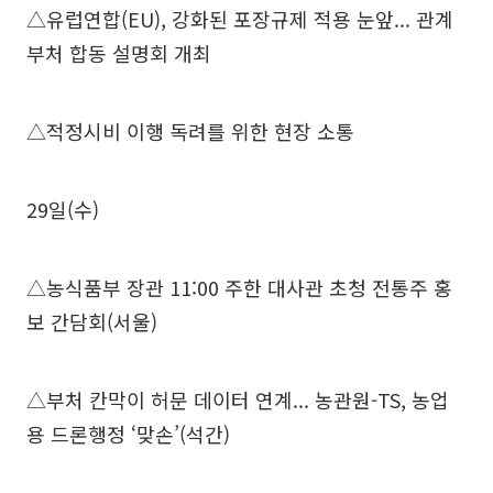
△유럽연합(EU), 강화된 포장규제 적용 눈앞... 관계
부처 합동 설명회 개최
△적정시비 이행 독려를 위한 현장 소통
29일(수)
△농식품부 장관 11:00 주한 대사관 초청 전통주 홍
보 간담회(서울)
△부처 칸막이 허문 데이터 연계... 농관원-TS, 농업
용 드론행정 ‘맞손’(석간)