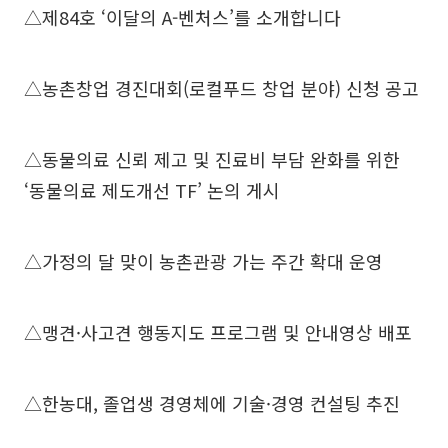
△제84호 ‘이달의 A-벤처스’를 소개합니다
△농촌창업 경진대회(로컬푸드 창업 분야) 신청 공고
△동물의료 신뢰 제고 및 진료비 부담 완화를 위한
‘동물의료 제도개선 TF’ 논의 게시
△가정의 달 맞이 농촌관광 가는 주간 확대 운영
△맹견·사고견 행동지도 프로그램 및 안내영상 배포
△한농대, 졸업생 경영체에 기술·경영 컨설팅 추진