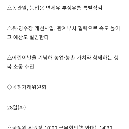
△농관원, 농업용 면세유 부정유통 특별점검
△취·양수장 개선사업, 관계부처 협력으로 속도 높이
고 예산도 절감한다
△어린이날을 기념해 농업·농촌 가치와 함께하는 행
복 소통 추진
◇공정거래위원회
28일(화)
△공정위 위원장 10:00 국무회의(청와대), 14:30