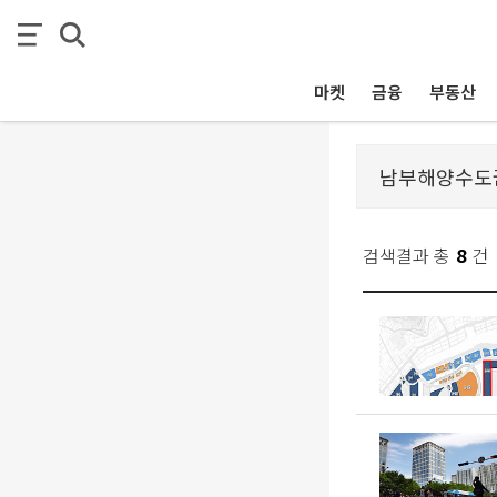
마켓
금융
부동산
검색결과 총
8
건