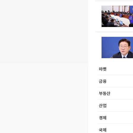
마켓
금융
부동산
산업
경제
국제