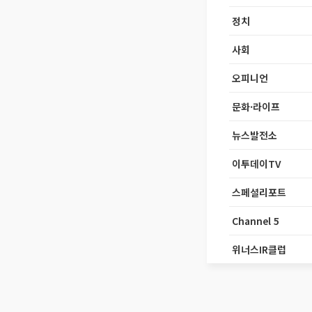
정치
사회
오피니언
문화·라이프
뉴스발전소
이투데이TV
스페셜리포트
Channel 5
위너스IR클럽