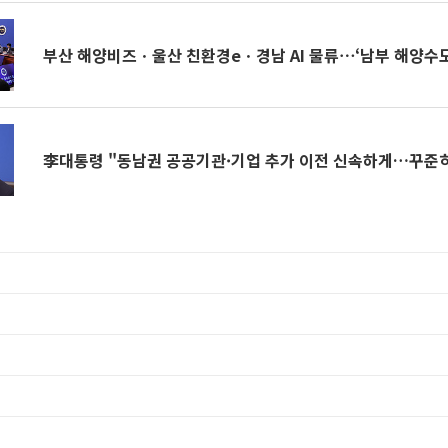
부산 해양비즈ㆍ울산 친환경eㆍ경남 AI 물류⋯‘남부 해양수도
李대통령 "동남권 공공기관·기업 추가 이전 신속하게…꾸준