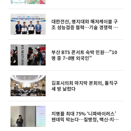
최
대한전선, 명지대와 해저케이블 구
조 성능검증 협력…기술 경쟁력 강
화
부산 BTS 콘서트 숙박 민원⋯"10
명 중 7~8명 외국인"
김포시의회 마지막 본회의, 돌직구
세 방 날렸다
치명률 최대 75% ‘니파바이러스’
팬데믹 막는다…질병청, 백신·치료
제 동시 개발