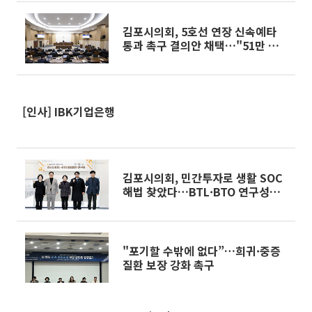
김포시의회, 5호선 연장 신속예타
통과 촉구 결의안 채택…"51만 시
민 생존권 문제"
[인사] IBK기업은행
김포시의회, 민간투자로 생활 SOC
해법 찾았다…BTL·BTO 연구성과
공유
"포기할 수밖에 없다”…희귀·중증
질환 보장 강화 촉구