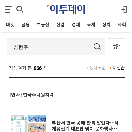
마켓
금융
부동산
산업
경제
국제
정치
사회
검색결과 총
866
건
정확도순
최신순
[인사] 한국수력원자력
부산서 한국 공예·한복 알린다…세
계유산위 대표단 맞이 문화행사 개