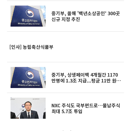
중기부, 올해 ’백년소상공인‘ 300곳
신규 지정 추진
[인사] 농림축산식품부
중기부, 상생페이백 4개월간 1170
만명에 1.3조 지급...평균 11만 원
환급
NXC 주식도 국부펀드로…물납주식
최대 5.7조 투입