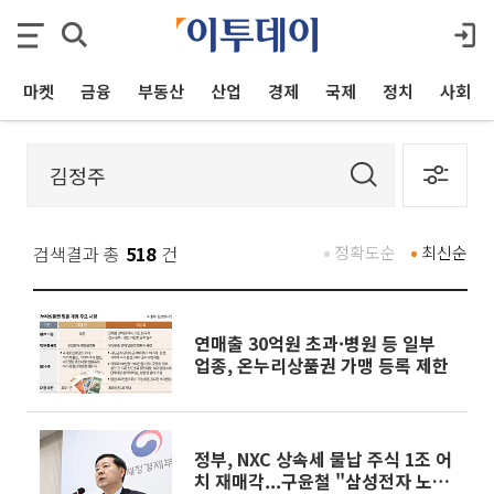
마켓
금융
부동산
산업
경제
국제
정치
사회
검색결과 총
518
건
정확도순
최신순
연매출 30억원 초과·병원 등 일부
업종, 온누리상품권 가맹 등록 제한
정부, NXC 상속세 물납 주식 1조 어
치 재매각...구윤철 "삼성전자 노사,