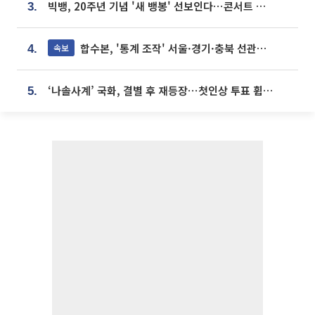
빅뱅, 20주년 기념 '새 뱅봉' 선보인다⋯콘서트 앞두고 팝업 개최
3.
합수본, '통계 조작' 서울·경기·충북 선관위 등 추가 압수수색
속보
4.
‘나솔사계’ 국화, 결별 후 재등장⋯첫인상 투표 휩쓸고 ‘인기녀’ 등극
5.