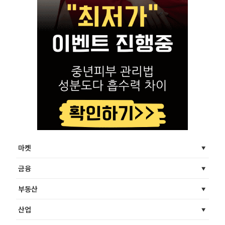
마켓
금융
부동산
산업