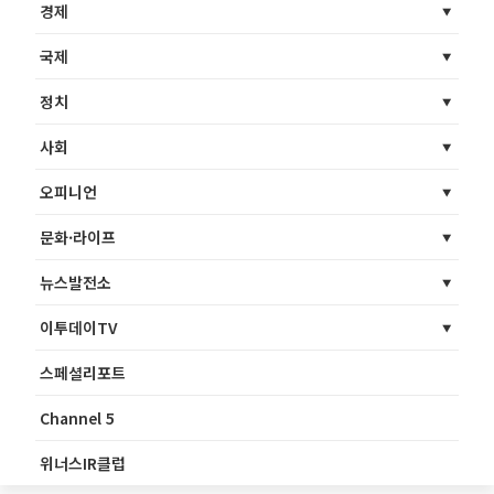
경제
국제
정치
사회
오피니언
문화·라이프
뉴스발전소
이투데이TV
스페셜리포트
Channel 5
위너스IR클럽