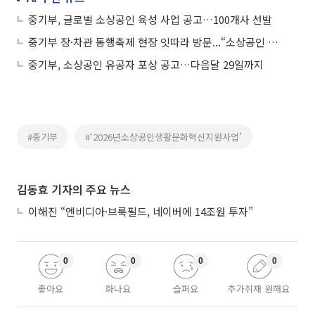
중기부, 글로벌 소상공인 육성 사업 공고…100개사 선발
중기부 장·차관 동행축제 현장 잇따라 방문...“소상공인 매출 확대·지역상권 활성화 지원”
중기부, 소상공인 유공자 포상 공고…다음달 29일까지
#중기부
#‘2026년소상공인생활문화혁신지원사업’
김동효 기자의 주요 뉴스
이해진 “엔비디아·브룩필드, 네이버에 14조원 투자”
0
0
0
0
좋아요
화나요
슬퍼요
추가취재 원해요