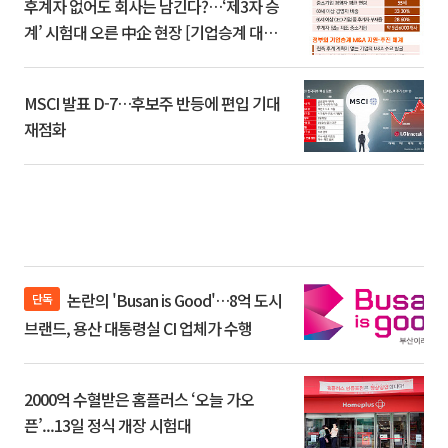
후계자 없어도 회사는 남긴다?…‘제3자 승
계’ 시험대 오른 中企 현장 [기업승계 대전
환]
MSCI 발표 D-7…후보주 반등에 편입 기대
재점화
논란의 'Busan is Good'…8억 도시
단독
브랜드, 용산 대통령실 CI 업체가 수행
2000억 수혈받은 홈플러스 ‘오늘 가오
픈’...13일 정식 개장 시험대