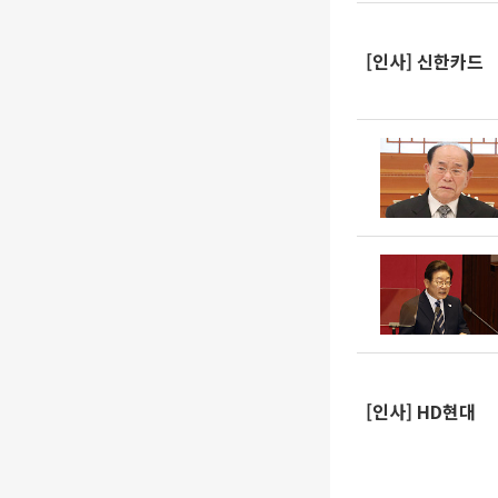
[인사] 신한카드
[인사] HD현대