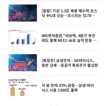
[종합] 기관 2.3조 폭풍 매수에 코스
닥 4%대 상승…코스피는 5170선
마감
IBK투자증권 “아모텍, 4분기 부진
에도 올해 MLCC·AI로 실적 반등 기
대”
[특징주] 삼성전자ㆍSK하이닉스,
동반 강세⋯증권가 목표주가 줄상향
석 달 만에 33% 급등…삼성·하이
닉스 시총 1300조 돌파