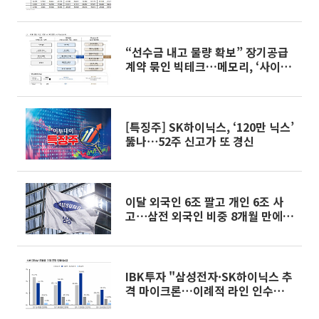
400만원”
“선수금 내고 물량 확보” 장기공급
계약 묶인 빅테크…메모리, ‘사이클’
벗고 ‘전략자산’ 굳힌다
[특징주] SK하이닉스, ‘120만 닉스’
뚫나⋯52주 신고가 또 경신
이달 외국인 6조 팔고 개인 6조 사
고⋯삼전 외국인 비중 8개월 만에
50% 밑으로
IBK투자 "삼성전자·SK하이닉스 추
격 마이크론…이례적 라인 인수로
수요 대응"