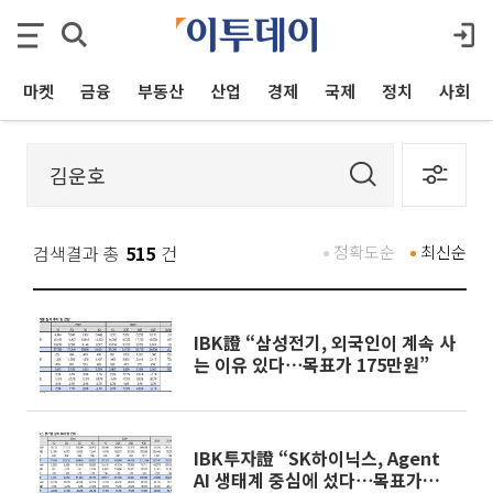
마켓
금융
부동산
산업
경제
국제
정치
사회
검색결과 총
515
건
정확도순
최신순
IBK證 “삼성전기, 외국인이 계속 사
는 이유 있다⋯목표가 175만원”
IBK투자證 “SK하이닉스, Agent
AI 생태계 중심에 섰다⋯목표가