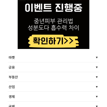
마켓
금융
부동산
산업
경제
국제