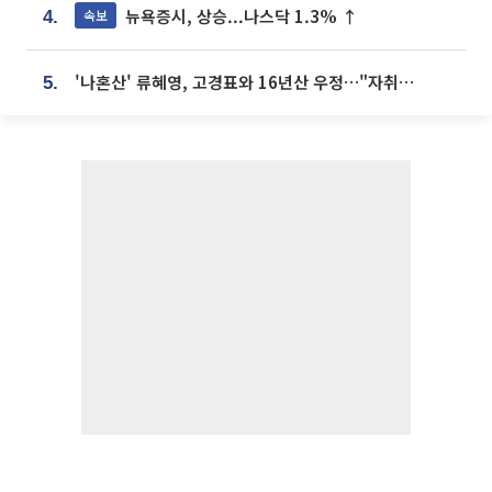
뉴욕증시, 상승...나스닥 1.3% ↑
속보
4.
'나혼산' 류혜영, 고경표와 16년산 우정…"자취방서 부모님과 마주쳐"
5.