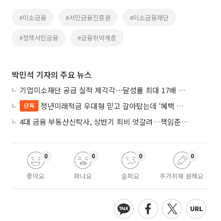
#미소금융
#서민금융진흥원
#미소금융재단
#정책서민금융
#금융취약계층
박민석 기자의 주요 뉴스
기업미소재단 공급 실적 제각각⋯달성률 최대 17배 차이
청년미래적금 우대형 믿고 갈아탔는데 ‘혜택 반토막’…심사 오류에 가입자 혼선
단독
4대 금융 부동산신탁사, 상반기 희비 엇갈려…책임준공 손실 반영 시점이 갈랐다
0
0
0
0
좋아요
화나요
슬퍼요
추가취재 원해요