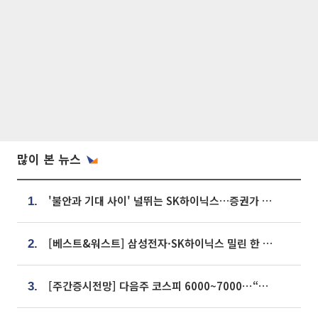
많이 본 뉴스
'불안과 기대 사이' 널뛰는 SK하이닉스…증권가 "HBM4·LTA 기반 펀터멘털 견고"
1.
[베스트&워스트] 삼성전자·SK하이닉스 밀린 한 주…상상인증권은 85% 급등
2.
[주간증시전망] 다음주 코스피 6000~7000⋯“外人 수급은 정책이 변수”
3.