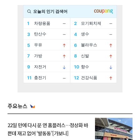
주요뉴스
22일 만에 다시 문 연 홈플러스…정상화 바
쁜데 재고 없어 ‘발동동’[가보니]