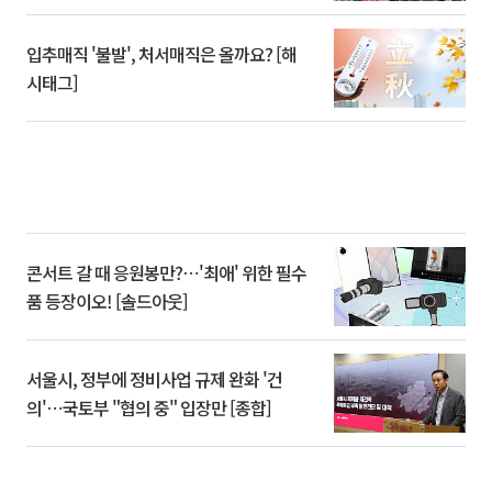
입추매직 '불발', 처서매직은 올까요? [해
시태그]
콘서트 갈 때 응원봉만?⋯'최애' 위한 필수
품 등장이오! [솔드아웃]
서울시, 정부에 정비사업 규제 완화 '건
의'⋯국토부 "협의 중" 입장만 [종합]