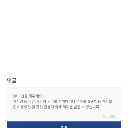
댓글
0 / 300