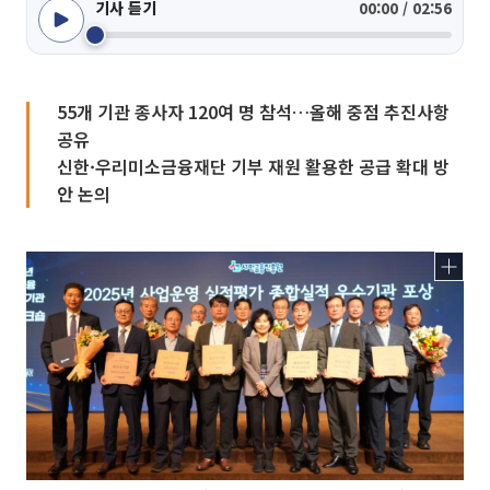
기사 듣기
00:00 / 02:56
55개 기관 종사자 120여 명 참석…올해 중점 추진사항
공유
신한·우리미소금융재단 기부 재원 활용한 공급 확대 방
안 논의