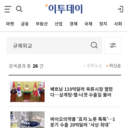
마켓
금융
부동산
산업
경제
국제
정치
사회
검색결과 총
26
건
정확도순
최신순
베트남 110억달러 육류시장 열렸
다…삼계탕·햄·너겟 수출길 뚫어
바이오의약품 ‘효자 노릇 톡톡’…1
분기 수출 20억달러 ‘사상 최대’