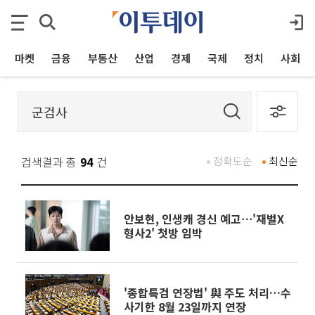
마켓
금융
부동산
산업
경제
국제
정치
사회
검색결과 총
94
건
정확도순
최신순
안보현, 인생캐 경신 예고⋯'재벌X
형사2' 첫방 임박
'종합특검 연장법' 與 주도 처리…수
사기한 8월 23일까지 연장