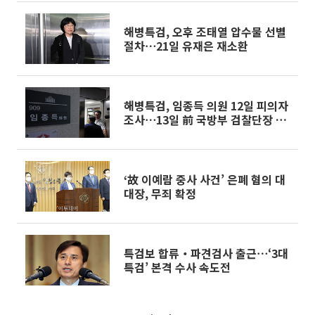
해병특검, 오후 조태열 압수물 선별
절차⋯21일 유재은 재소환
해병특검, 임종득 의원 12일 피의자
조사⋯13일 前 국방부 검찰단장 소
환
‘故 이예람 중사 사건’ 은폐 혐의 대
대장, 무죄 확정
특검보 합류‧파견검사 출근⋯‘3대
특검’ 본격 수사 속도전