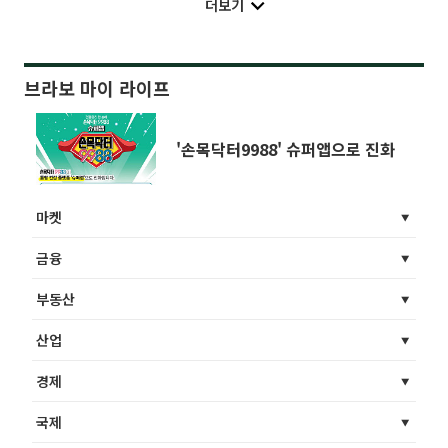
더보기
브라보 마이 라이프
'손목닥터9988' 슈퍼앱으로 진화
마켓
금융
부동산
산업
경제
국제