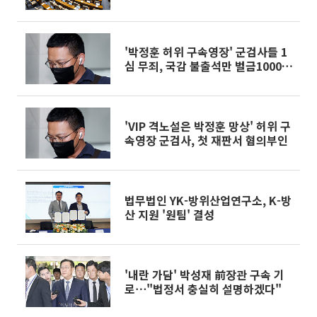
'박정훈 허위 구속영장' 군검사들 1
심 무죄, 국감 불출석만 벌금1000만
원
'VIP 격노설은 박정훈 망상' 허위 구
속영장 군검사, 첫 재판서 혐의부인
법무법인 YK-방위산업연구소, K-방
산 지원 '원팀' 결성
'내란 가담' 박성재 前장관 구속 기
로⋯"법정서 충실히 설명하겠다"