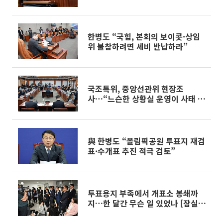
비"
한병도 “국힘, 본회의 보이콧·상임
위 불참하려면 세비 반납하라”
국조특위, 중앙선관위 현장조
사…“느슨한 상황실 운영이 사태 키
워”
與 한병도 “올림픽공원 투표지 재검
표·수개표 추진 적극 검토”
투표용지 부족에서 개표소 봉쇄까
지…한 달간 무슨 일 있었나 [잠실
개표소 시위②]