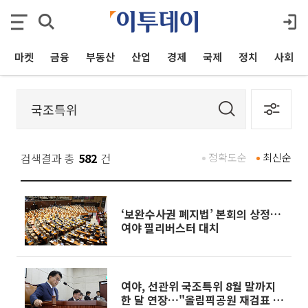
마켓
금융
부동산
산업
경제
국제
정치
사회
검색결과 총
582
건
정확도순
최신순
‘보완수사권 폐지법’ 본회의 상정…
여야 필리버스터 대치
여야, 선관위 국조특위 8월 말까지
한 달 연장…"올림픽공원 재검표 준