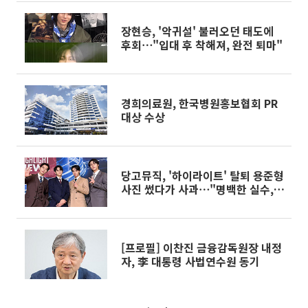
장현승, '악귀설' 불러오던 태도에
후회⋯"입대 후 착해져, 완전 퇴마"
경희의료원, 한국병원홍보협회 PR
대상 수상
당고뮤직, '하이라이트' 탈퇴 용준형
사진 썼다가 사과⋯"명백한 실수,
엄중하게 인식"
[프로필] 이찬진 금융감독원장 내정
자, 李 대통령 사법연수원 동기