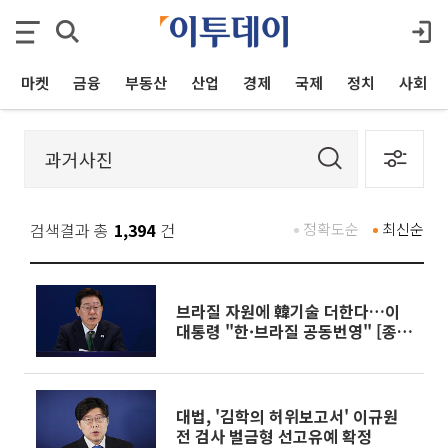
마켓
금융
부동산
산업
경제
국제
정치
사회
검색결과 총
1,394
건
정확도순
최신순
브라질 자원에 韓기술 더한다…이
대통령 "한·브라질 공동번영" [종
합]
대법, '김학의 허위보고서' 이규원
전 검사 벌금형 선고유예 확정