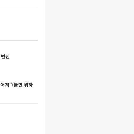
 변신
이어져"(놀면 뭐하