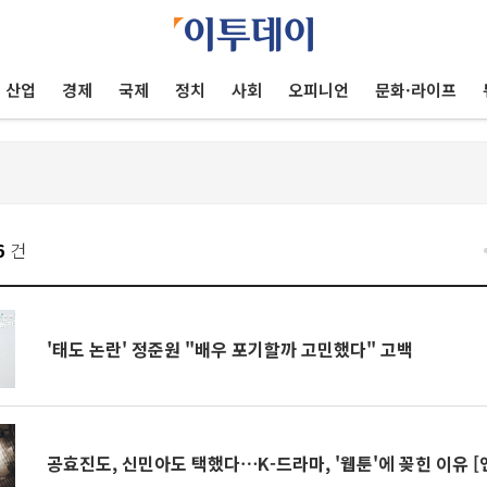
산업
경제
국제
정치
사회
오피니언
문화·라이프
6
건
'태도 논란' 정준원 "배우 포기할까 고민했다" 고백
공효진도, 신민아도 택했다⋯K-드라마, '웹툰'에 꽂힌 이유 