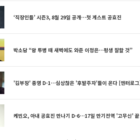
‘직장인들’ 시즌3, 8월 29일 공개…첫 게스트 공효진
박소담 “암 투병 때 새벽에도 와준 이정은…평생 잘할 것”
'김부장' 종영 D-1⋯심상찮은 '후발주자'들이 온다 [엔터로그
케빈오, 아내 공효진 만나기 D-6⋯17일 만기전역 '고무신' 