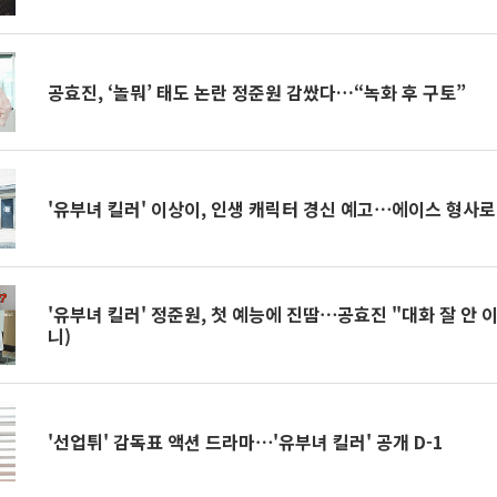
공효진, ‘놀뭐’ 태도 논란 정준원 감쌌다…“녹화 후 구토”
'유부녀 킬러' 이상이, 인생 캐릭터 경신 예고⋯에이스 형사로
'유부녀 킬러' 정준원, 첫 예능에 진땀⋯공효진 "대화 잘 안 
니)
'선업튀' 감독표 액션 드라마⋯'유부녀 킬러' 공개 D-1