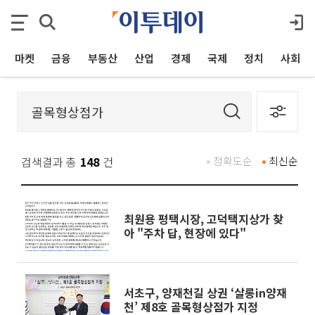
마켓
금융
부동산
산업
경제
국제
정치
사회
검색결과 총
148
건
정확도순
최신순
최원용 평택시장, 고덕택지상가 찾
아 "주차 답, 현장에 있다"
서초구, 양재천길 상권 ‘살롱in양재
천’ 제8호 골목형상점가 지정