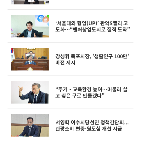
‘서울대와 협업(UP)’ 관악S밸리 고
도화…“벤처창업도시로 질적 도약”
강성휘 목포시장, '생활인구 100만'
비전 제시
“주거‧교육환경 높여…머물러 살
고 싶은 구로 만들겠다”
서영학 여수시당선인 정책간담회...
관광소비 편중·원도심 개선 시급