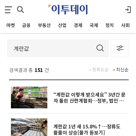
마켓
금융
부동산
산업
경제
국제
정치
사회
검색결과 총
151
건
정확도순
최신순
“계란값 이렇게 받으세요” 3년간 문
자 돌린 산란계협회…정부, 법인 설
립허가 취소
계란값 1년 새 15.8%↑…장류도
줄줄이 상승[물가 돋보기]