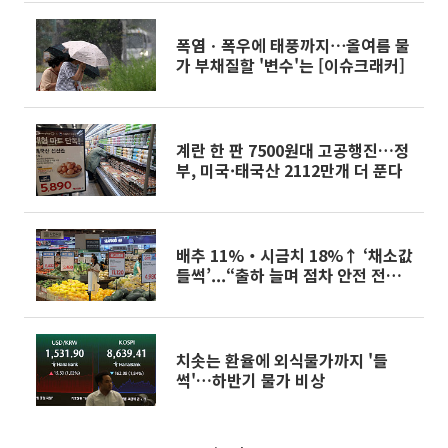
폭염ㆍ폭우에 태풍까지⋯올여름 물
가 부채질할 '변수'는 [이슈크래커]
계란 한 판 7500원대 고공행진…정
부, 미국·태국산 2112만개 더 푼다
배추 11%‧시금치 18%↑ ‘채소값
들썩’...“출하 늘며 점차 안전 전
망”[물가 돋보기]
치솟는 환율에 외식물가까지 '들
썩'…하반기 물가 비상