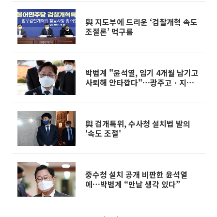
與 지도부에 드리운 ‘검찰개혁 속도
조절론’ 먹구름
박범계 "윤석열, 임기 4개월 남기고
사퇴해 안타깝다"…광주고ㆍ지검
방문
與 검개특위, 수사청 설치법 발의
'속도 조절'
중수청 설치 공개 비판한 윤석열
에…박범계 “만날 생각 있다”