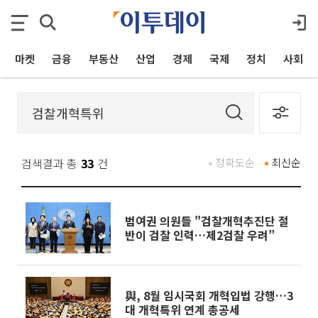
마켓
금융
부동산
산업
경제
국제
정치
사회
검색결과 총
33
건
정확도순
최신순
범여권 의원들 "검찰개혁추진단 절
반이 검찰 인력…제2검찰 우려”
與, 8월 임시국회 개혁입법 강행…3
대 개혁특위 연계 총공세