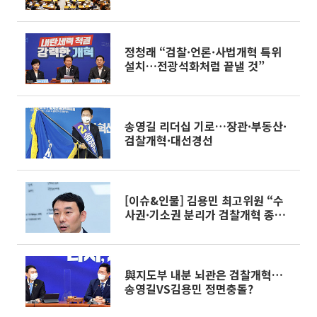
정청래 “검찰·언론·사법개혁 특위
설치…전광석화처럼 끝낼 것”
송영길 리더십 기로…장관·부동산·
검찰개혁·대선경선
[이슈&인물] 김용민 최고위원 “수
사권·기소권 분리가 검찰개혁 종착
역”
與지도부 내분 뇌관은 검찰개혁…
송영길VS김용민 정면충돌?