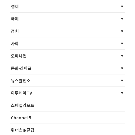
경제
국제
정치
사회
오피니언
문화·라이프
뉴스발전소
이투데이TV
스페셜리포트
Channel 5
위너스IR클럽