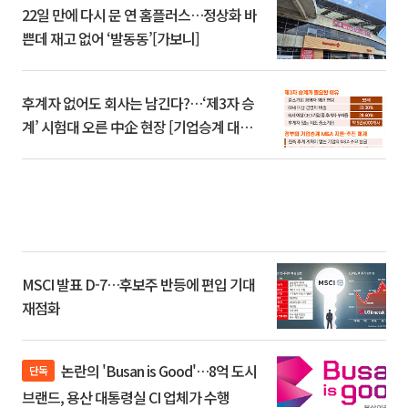
22일 만에 다시 문 연 홈플러스…정상화 바
쁜데 재고 없어 ‘발동동’[가보니]
후계자 없어도 회사는 남긴다?…‘제3자 승
계’ 시험대 오른 中企 현장 [기업승계 대전
환]
MSCI 발표 D-7…후보주 반등에 편입 기대
재점화
논란의 'Busan is Good'…8억 도시
단독
브랜드, 용산 대통령실 CI 업체가 수행