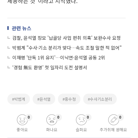
제공하는 것”이라고 지적했다.
관련 뉴스
검찰, 윤석열 장모 '납골당 사업 편취 의혹' 보완수사 요청
박범계 "수사·기소 분리가 맞다…속도 조절 말한 적 없어"
이재명 '단독 1위 유지'…이낙연·윤석열 공동 2위
‘경험 無도 환영’ 첫 일자리 도전 설명서
#박범계
#윤석열
#중수청
#수사기소분리
0
0
0
0
좋아요
화나요
슬퍼요
추가취재 원해요