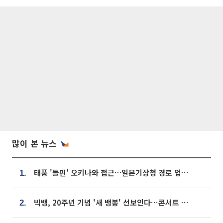
많이 본 뉴스
태풍 '돌핀' 오키나와 접근…일본기상청 경로 업데이트
1.
빅뱅, 20주년 기념 '새 뱅봉' 선보인다⋯콘서트 앞두고 팝업 개최
2.