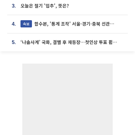
오늘은 절기 '입추', 뜻은?
3.
합수본, '통계 조작' 서울·경기·충북 선관위 등 추가 압수수색
속보
4.
‘나솔사계’ 국화, 결별 후 재등장⋯첫인상 투표 휩쓸고 ‘인기녀’ 등극
5.