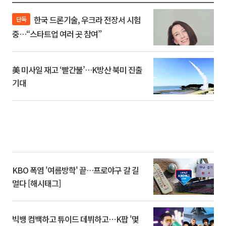
한국 드론기술, 우크라 전장서 시험
단독
중…“스타트업 여러 곳 참여”
美 미사일 재고 ‘빨간불’…K방산 북미 진출
기대
KBO 폭염 '여름방학' 끝…프로야구 갈 길
멀다 [해시태그]
빅뱅 컴백하고 튜이드 데뷔하고⋯K팝 '몇