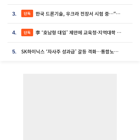
한국 드론기술, 우크라 전장서 시험 중…“스타트업 여러 곳 참여”
단독
3.
李 ‘호남형 대입’ 제안에 교육청·지역대학 서·논술형 입시 연계 '착수'
단독
4.
SK하이닉스 ‘자사주 성과급’ 갈등 격화…통합노조 출범 움직임
5.