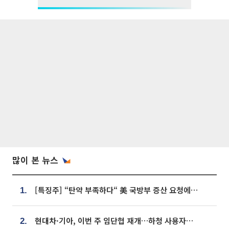
많이 본 뉴스
[특징주] “탄약 부족하다“ 美 국방부 증산 요청에⋯국내 방산주 급등세
1.
현대차·기아, 이번 주 임단협 재개…하청 사용자성 재심도 ‘변수’
2.