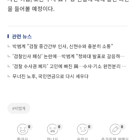
을 들어볼 예정이다.
관련 뉴스
박범계 "검찰 중간간부 인사, 신현수와 충분히 소통"
'검찰인사 패싱' 논란에…박범계 "청와대 발표로 갈음하겠다"
‘검찰 수사권 폐지’ 고민에 빠진 與…수사·기소 완전분리 ‘속도조절론’ 고개
무너진 노후, 국민연금으로 다시 세우다
#박범계
0
0
0
0
좋아요
화나요
슬퍼요
추가취재 원해요