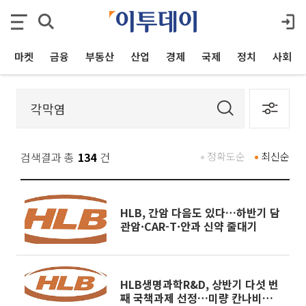
마켓
금융
부동산
산업
경제
국제
정치
사회
검색결과 총
134
건
정확도순
최신순
HLB, 간암 다음도 있다…하반기 담
관암·CAR-T·안과 신약 줄대기
HLB생명과학R&D, 상반기 다섯 번
째 국책과제 선정…미량 칸나비노이