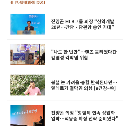
드 신약 개발 개시
진양곤 HLB그룹 의장 “신약개발
20년…간암‧담관암 승인 기대”
"나도 한 번만"⋯렌즈 돌려썼다간
감염성 각막염 위험
봄철 눈 가려움·충혈 반복된다면…
알레르기 결막염 의심 [e건강~쏙]
진양곤 의장 "항암제 연속 상업화
임박⋯적응증 확장 전략 준비됐다"