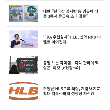
대만 "한국산 김자반 등 영유아 식
품 3종서 중금속 초과 검출"
‘FDA 우선심사’ HLB, 신약 R&D 이
벤트 이어진다
봄철 느는 각막염...각막 관리의 핵
심은 ‘이것’[e건강~쏙]
진양곤 HLB그룹 의장, 계열사 지분
확대 지속…미래 성장성 자신감