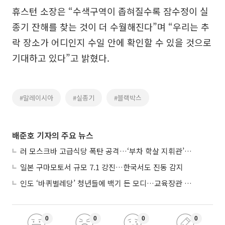
휴스턴 소장은 “수색구역이 좁혀질수록 잠수정이 실
종기 잔해를 찾는 것이 더 수월해진다”며 “우리는 추
락 장소가 어디인지 수일 안에 확인할 수 있을 것으로
기대하고 있다”고 밝혔다.
#말레이시아
#실종기
#블랙박스
배준호 기자의 주요 뉴스
러 모스크바 고급식당 폭탄 공격…‘부차 학살 지휘관’ 노렸나
일본 구마모토서 규모 7.1 강진…한국서도 진동 감지
인도 ‘바퀴벌레당’ 청년들에 백기 든 모디…교육장관 사퇴
0
0
0
0