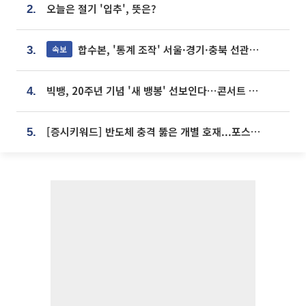
오늘은 절기 '입추', 뜻은?
2.
합수본, '통계 조작' 서울·경기·충북 선관위 등 추가 압수수색
속보
3.
빅뱅, 20주년 기념 '새 뱅봉' 선보인다⋯콘서트 앞두고 팝업 개최
4.
[증시키워드] 반도체 충격 뚫은 개별 호재...포스코퓨처엠·에코프로·한화솔루션 '눈길'
5.