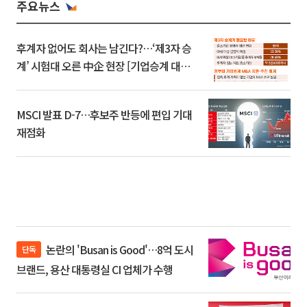
주요뉴스
후계자 없어도 회사는 남긴다?…‘제3자 승
계’ 시험대 오른 中企 현장 [기업승계 대전
환]
MSCI 발표 D-7…후보주 반등에 편입 기대
재점화
논란의 'Busan is Good'…8억 도시
단독
브랜드, 용산 대통령실 CI 업체가 수행