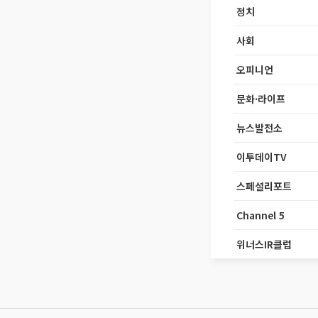
정치
사회
오피니언
문화·라이프
뉴스발전소
이투데이TV
스페셜리포트
Channel 5
위너스IR클럽