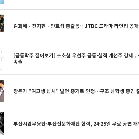
김희애ㆍ전지현ㆍ안효섭 총출동⋯JTBC 드라마 라인업 공개
[급등락주 짚어보기] 초소형 우선주 급등·실적 개선주 강세...
속출
장윤기 "여고생 납치" 발언 증거로 인정⋯구조 남학생 증인 
부산시립무용단·부산진문화재단 협력, 24·25일 무료 공연 개