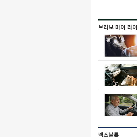
브라보 마이 라
넥스블록