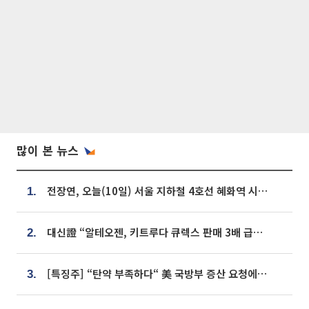
많이 본 뉴스
전장연, 오늘(10일) 서울 지하철 4호선 혜화역 시위…1호선 용산역 무정차
1.
대신證 “알테오젠, 키트루다 큐렉스 판매 3배 급증…목표가 41만원 상향”
2.
[특징주] “탄약 부족하다“ 美 국방부 증산 요청에⋯국내 방산주 급등세
3.