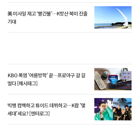
美 미사일 재고 ‘빨간불’…K방산 북미 진출
기대
KBO 폭염 '여름방학' 끝…프로야구 갈 길
멀다 [해시태그]
빅뱅 컴백하고 튜이드 데뷔하고⋯K팝 '몇
세대'세요? [엔터로그]