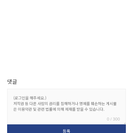
댓글
0 / 300