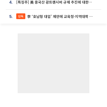
[특징주] 美 중국산 광트랜시버 규제 추진에 대한광통신 등 광통신株 강세
4.
李 ‘호남형 대입’ 제안에 교육청·지역대학 서·논술형 입시 연계 '착수'
단독
5.