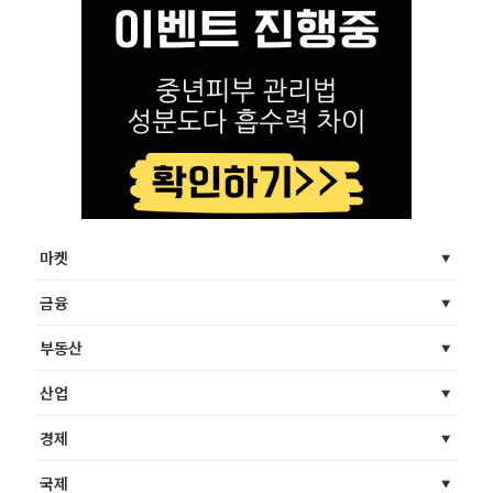
마켓
금융
부동산
산업
경제
국제