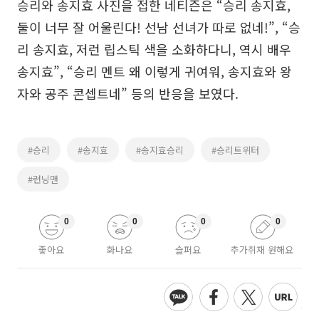
승리와 송지효 사진을 접한 네티즌은 “승리 송지효,
둘이 너무 잘 어울린다! 선남 선녀가 따로 없네!”, “승
리 송지효, 저런 립스틱 색을 소화하다니, 역시 배우
송지효”, “승리 멘트 왜 이렇게 귀여워, 송지효와 왕
자와 공주 콘셉트네” 등의 반응을 보였다.
#승리
#송지효
#송지효승리
#승리트위터
#런닝맨
0
0
0
0
좋아요
화나요
슬퍼요
추가취재 원해요