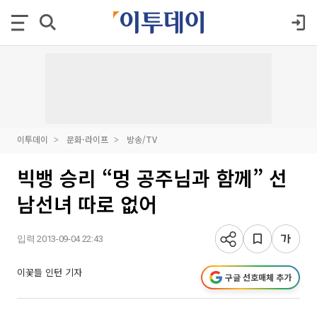
이투데이
문화·라이프
방송/TV
빅뱅 승리 “멍 공주님과 함께” 선
남선녀 따로 없어
입력 2013-09-04 22:43
이꽃들 인턴 기자
구글 선호매체 추가