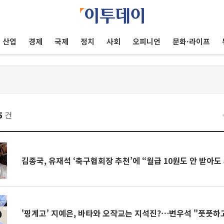
산업
경제
국제
정치
사회
오피니언
문화·라이프
5
건
김종국, 유재석 ‘축구협회장 추천’에 “월급 10원도 안 받아도
'핑계고' 지예은, 바타와 오작교는 지석진?⋯변우석 "풋풋하