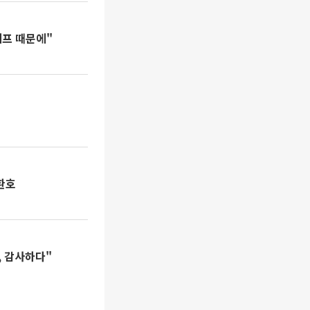
셰프 때문에"
환호
, 감사하다"