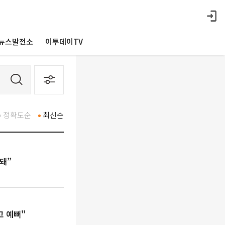
뉴스발전소
이투데이TV
정확도순
최신순
 돼”
고 예뻐"