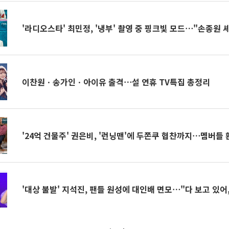
'라디오스타' 최민정, '냉부' 촬영 중 핑크빛 모드⋯"손종원 
이찬원ㆍ송가인ㆍ아이유 출격⋯설 연휴 TV특집 총정리
'24억 건물주' 권은비, '런닝맨'에 두쫀쿠 협찬까지⋯멤버들 
'대상 불발' 지석진, 팬들 원성에 대인배 면모⋯"다 보고 있어