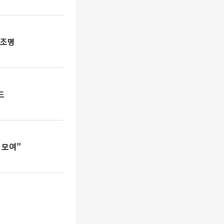
재조명
드
 모여"