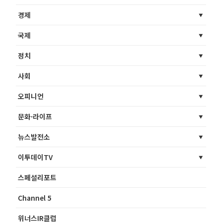
경제
국제
정치
사회
오피니언
문화·라이프
뉴스발전소
이투데이TV
스페셜리포트
Channel 5
위너스IR클럽