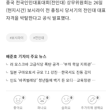
중국 전국인민대표대회(전인대) 상무위원회는 26일
(현지시간) 보시라이 전 충칭시 당서기의 전인대 대표
자격을 박탈한다고 공식 발표했다.
#보시라이
#전인대
배준호 기자의 주요 뉴스
러 모스크바 고급식당 폭탄 공격…‘부차 학살 지휘관’ 노렸나
일본 구마모토서 규모 7.1 강진…한국서도 진동 감지
인도 ‘바퀴벌레당’ 청년들에 백기 든 모디…교육장관 사퇴
0
0
0
0
좋아요
화나요
슬퍼요
추가취재 원해요