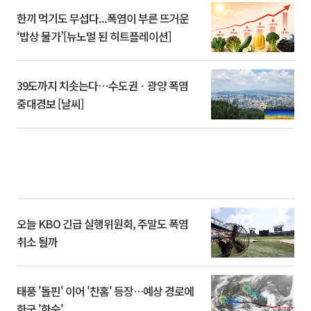
한끼 먹기도 무섭다...폭염이 부른 뜨거운
‘밥상 물가’[뉴노멀 된 히트플레이션]
39도까지 치솟는다⋯수도권ㆍ광양 폭염
중대경보 [날씨]
오늘 KBO 긴급 실행위원회, 주말도 폭염
취소 될까
태풍 '돌핀' 이어 '찬홈' 등장…예상 경로에
한국 '한숨'