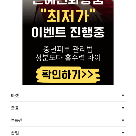
마켓
금융
부동산
산업