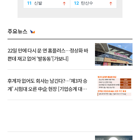
주요뉴스
22일 만에 다시 문 연 홈플러스…정상화 바
쁜데 재고 없어 ‘발동동’[가보니]
후계자 없어도 회사는 남긴다?…‘제3자 승
계’ 시험대 오른 中企 현장 [기업승계 대전
환]