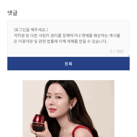
댓글
0 / 300