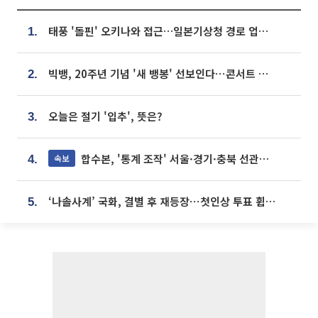
태풍 '돌핀' 오키나와 접근…일본기상청 경로 업데이트
1.
빅뱅, 20주년 기념 '새 뱅봉' 선보인다⋯콘서트 앞두고 팝업 개최
2.
오늘은 절기 '입추', 뜻은?
3.
합수본, '통계 조작' 서울·경기·충북 선관위 등 추가 압수수색
속보
4.
‘나솔사계’ 국화, 결별 후 재등장⋯첫인상 투표 휩쓸고 ‘인기녀’ 등극
5.