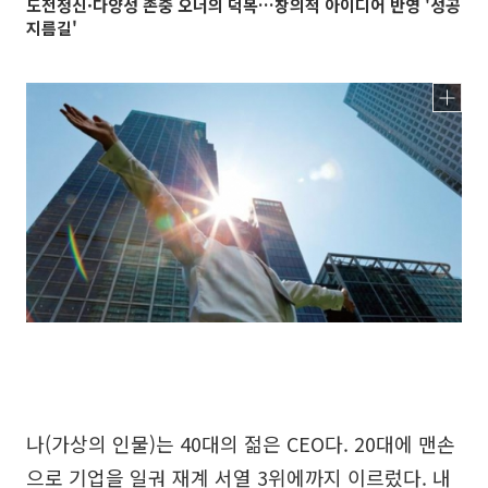
도전정신·다양성 존중 오너의 덕목…창의적 아이디어 반영 '성공
지름길'
나(가상의 인물)는 40대의 젊은 CEO다. 20대에 맨손
으로 기업을 일궈 재계 서열 3위에까지 이르렀다. 내