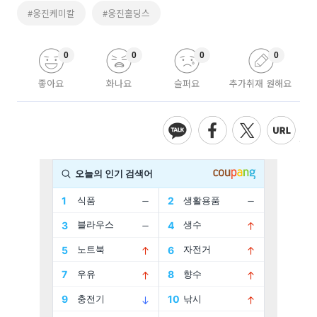
#웅진케미칼
#웅진홀딩스
0
0
0
0
좋아요
화나요
슬퍼요
추가취재 원해요