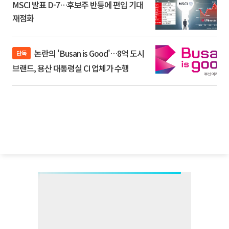
MSCI 발표 D-7…후보주 반등에 편입 기대
재점화
논란의 'Busan is Good'…8억 도시
단독
브랜드, 용산 대통령실 CI 업체가 수행