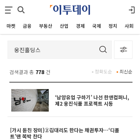
마켓
금융
부동산
산업
경제
국제
정치
사회
검색결과 총
778
건
정확도순
최신순
‘남양유업 구하기’ 나선 한앤컴퍼니,
제2 웅진식품 프로젝트 시동
[가시 돋친 장미]②김대리도 한다는 채권투자…‘디폴
트’땐 쪽박 찬다