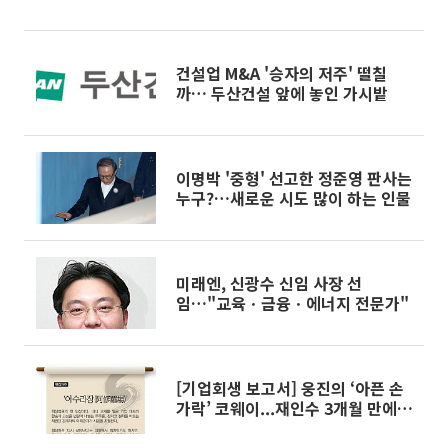
건설업 M&A '승자의 저주' 떨칠
까… 두산건설 앞에 놓인 가시밭
이명박 '중형' 선고한 정준영 판사는
누구?…새로운 시도 많이 하는 인물
미래엔, 신광수 신임 사장 선
임…"교육ㆍ금융ㆍ에너지 전문가"
[기업회생 보고서] 웅진의 ‘아픈 손
가락’ 코웨이...재인수 3개월 만에
생이별 눈앞