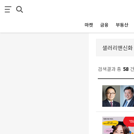
마켓
금융
부동산
검색결과 총
58