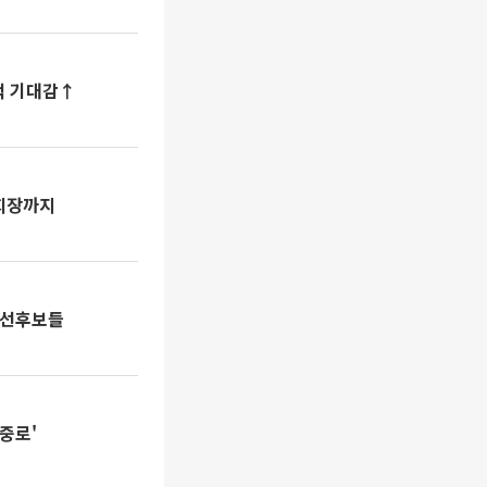
적 기대감↑
부회장까지
대선후보들
김중로'