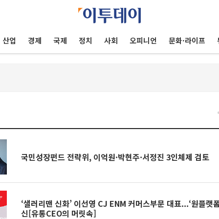
산업
경제
국제
정치
사회
오피니언
문화·라이프
건
국민성장펀드 전략위, 이억원·박현주·서정진 3인체제 검토
‘샐러리맨 신화’ 이선영 CJ ENM 커머스부문 대표...‘원플랫
신[유통CEO의 머릿속]