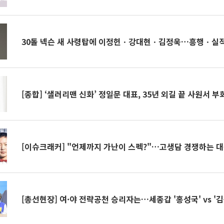
30돌 넥슨 새 사령탑에 이정헌ㆍ강대현ㆍ김정욱…흥행ㆍ실
[종합] ‘샐러리맨 신화’ 정일문 대표, 35년 외길 끝 사원서 
[이슈크래커] "언제까지 가난이 스펙?"…고생담 경쟁하는 
[총선현장] 여·야 전략공천 승리자는…세종갑 '홍성국' vs '