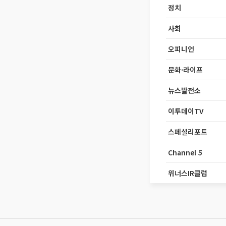
정치
사회
오피니언
문화·라이프
뉴스발전소
이투데이TV
스페셜리포트
Channel 5
위너스IR클럽