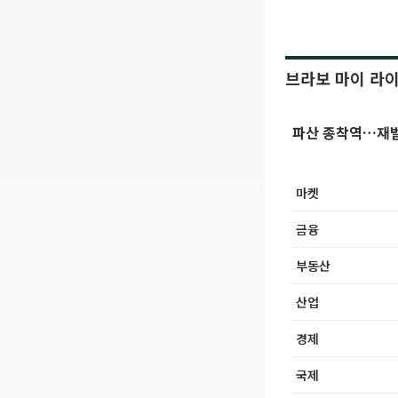
브라보 마이 라
파산 종착역…재벌
마켓
금융
부동산
산업
경제
국제