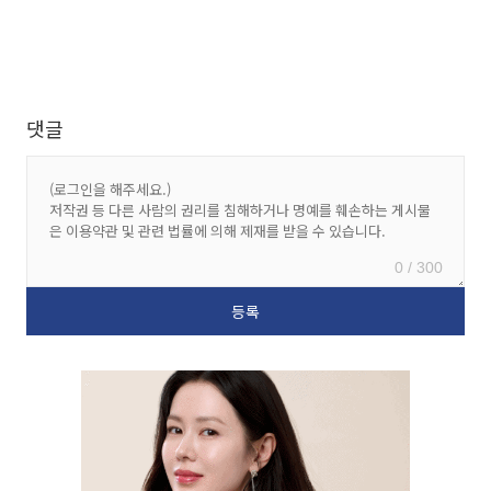
댓글
0 / 300