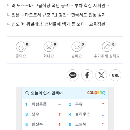
러 모스크바 고급식당 폭탄 공격…‘부차 학살 지휘관’ 노렸나
일본 구마모토서 규모 7.1 강진…한국서도 진동 감지
인도 ‘바퀴벌레당’ 청년들에 백기 든 모디…교육장관 사퇴
0
0
0
0
좋아요
화나요
슬퍼요
추가취재 원해요