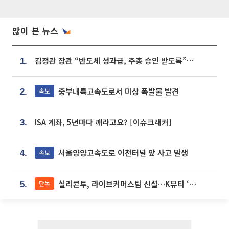
많이 본 뉴스
김정관 장관 “반도체 성과급, 주총 승인 받도록”…상법·자본시장법 개정 시사
1.
중부내륙고속도로서 미상 폭발물 발견
속보
2.
ISA 계좌, 5년마다 깨라고요? [이슈크래커]
3.
서울양양고속도로 이천터널 앞 사고 발생
속보
4.
실리콘투, 라이브커머스팀 신설…K뷰티 ‘글로벌 판매망’ 확대[K뷰티 라방戰]
단독
5.