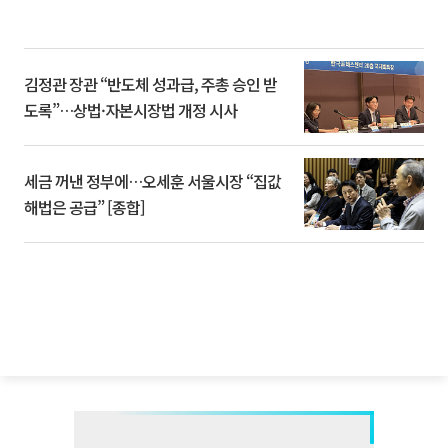
김정관 장관 “반도체 성과급, 주총 승인 받
도록”…상법·자본시장법 개정 시사
세금 꺼낸 정부에…오세훈 서울시장 “집값
해법은 공급” [종합]