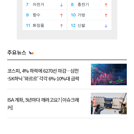
주요뉴스
코스피, 4% 하락에 6270선 마감…삼전
·SK하닉 '와르르' 각각 6%·10%대 급락
ISA 계좌, 5년마다 깨라고요? [이슈크래
커]