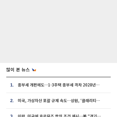
많이 본 뉴스
종부세 개편에도…1·3주택 종부세 격차 2028년부터 확대
1.
미국, 가상자산 포괄 규제 속도…상원, ‘클래리티법’ 9월 절차투표 추진
2.
이란, 미국에 호르무즈 합의 조건 제시…美 “경기 아직 안 끝나” [종합]
3.