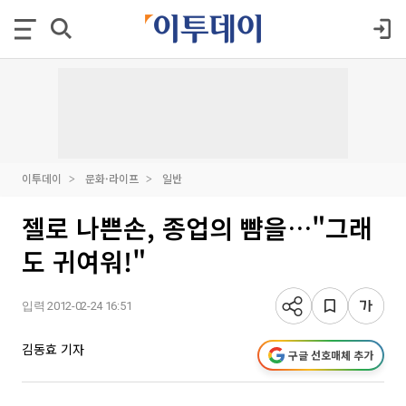
이투데이
문화·라이프
일반
젤로 나쁜손, 종업의 뺨을…"그래
도 귀여워!"
입력 2012-02-24 16:51
김동효 기자
구글 선호매체 추가