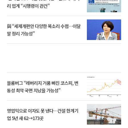
리 업계 “시행령이 관건”
與 “세제개편안 다양한 목소리 수렴…이달
말 정리 가능성”
블룸버그 “레버리지 거품 빠진 코스피, 변
동성 최악 국면 지났을 가능성”
영업익으로 이자도 못 낸다…건설 한계기
업 5년 새 62→173곳