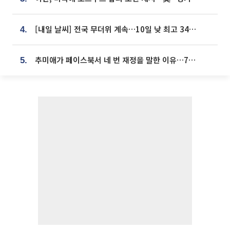
[내일 날씨] 전국 무더위 계속…10일 낮 최고 34도 육박
4.
추미애가 페이스북서 네 번 재정을 말한 이유…7700억 추경 열쇠는 도의회에
5.