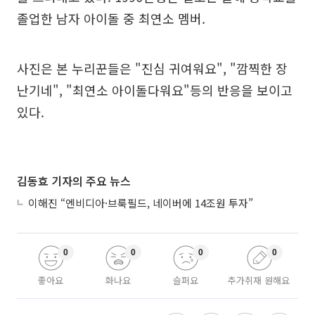
졸업한 남자 아이돌 중 최연소 멤버.
사진은 본 누리꾼들은 "진심 귀여워요", "깜찍한 장
난기네", "최연소 아이돌다워요"등의 반응을 보이고
있다.
김동효 기자의 주요 뉴스
이해진 “엔비디아·브룩필드, 네이버에 14조원 투자”
0
0
0
0
좋아요
화나요
슬퍼요
추가취재 원해요