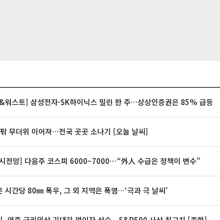
&워스트] 삼성전자·SK하이닉스 밀린 한 주…상상인증권은 85% 급등
안팎 무더위 이어져…전국 곳곳 소나기 [오늘 날씨]
시전망] 다음주 코스피 6000~7000⋯“外人 수급은 정책이 변수”
 시간당 80㎜ 폭우, 그 외 지역은 폭염…‘극과 극 날씨’
, 연준 금리인상 기대감 꺾이자 상승...S&P500 사상 최고치 [종합]