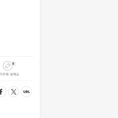
0
가취재 원해요