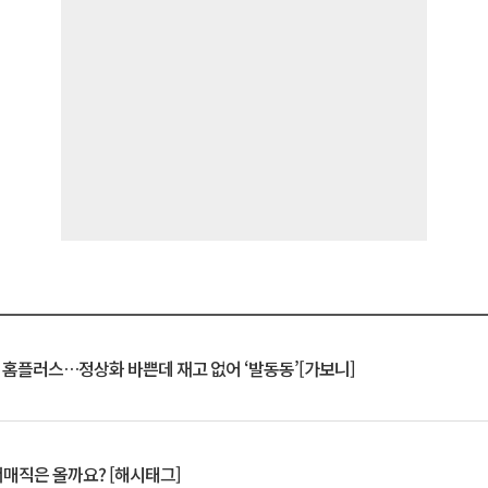
연 홈플러스…정상화 바쁜데 재고 없어 ‘발동동’[가보니]
서매직은 올까요? [해시태그]