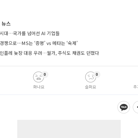
 뉴스
 시대…국가를 넘어선 AI 기업들
경쟁으로⋯MS는 ‘증명’ vs 메타는 ‘숙제’
 인플레 늦장 대응 우려…월가, 주식도 채권도 던졌다
0
0
화나요
슬퍼요
추