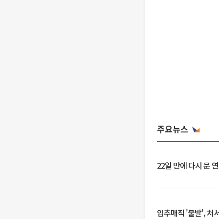
주요뉴스
22일 만에 다시 문 
입추매직 '불발', 처