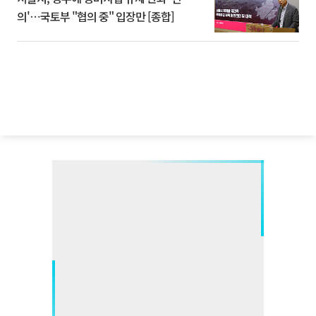
의'⋯국토부 "협의 중" 입장만 [종합]