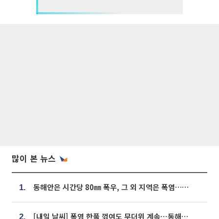
많이 본 뉴스
동해안은 시간당 80㎜ 폭우, 그 외 지역은 폭염…‘극과 극 날씨’
1.
[내일 날씨] 폭염 한풀 꺾여도 무더위 계속⋯동해안 이틀 연속 비
2.