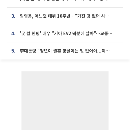
임영웅, 어느덧 데뷔 10주년⋯"가진 것 없던 시절, 내 앞엔 20명의 팬뿐"
3.
'굿 윌 헌팅' 배우 "기아 EV2 덕분에 살아"…교통사고 후 안전성 극찬
4.
李대통령 “청년이 결혼 망설이는 일 없어야...제도상 불이익 조사”
5.