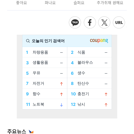
좋아요
화나요
슬퍼요
추가취재 원해요
주요뉴스