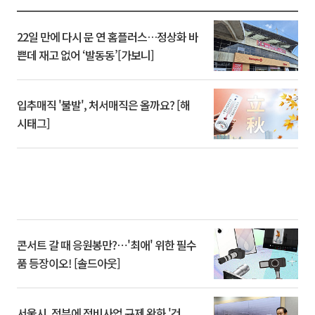
22일 만에 다시 문 연 홈플러스…정상화 바
쁜데 재고 없어 ‘발동동’[가보니]
입추매직 '불발', 처서매직은 올까요? [해
시태그]
콘서트 갈 때 응원봉만?⋯'최애' 위한 필수
품 등장이오! [솔드아웃]
서울시, 정부에 정비사업 규제 완화 '건