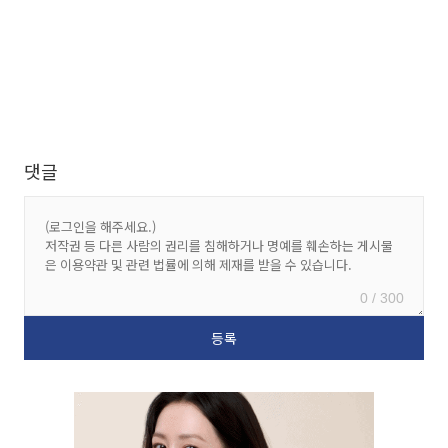
댓글
0 / 300