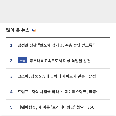
많이 본 뉴스
김정관 장관 “반도체 성과급, 주총 승인 받도록”…상법·자본시장법 개정 시사
1.
중부내륙고속도로서 미상 폭발물 발견
속보
2.
코스피, 장중 5%대 급락에 사이드카 발동…삼성·SK 동반 폭락
3.
트럼프 “자석 사업을 하라”…제이에스링크, 비중국 영구자석 공급망 구축 속도
4.
티웨이항공, 새 이름 '트리니티항공' 첫발…SSC 전략 본격화
5.