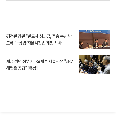
김정관 장관 “반도체 성과급, 주총 승인 받
도록”…상법·자본시장법 개정 시사
세금 꺼낸 정부에…오세훈 서울시장 “집값
해법은 공급” [종합]