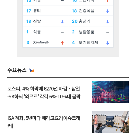
주요뉴스
코스피, 4% 하락에 6270선 마감…삼전
·SK하닉 '와르르' 각각 6%·10%대 급락
ISA 계좌, 5년마다 깨라고요? [이슈크래
커]