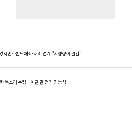
일 벗었지만…반도체·배터리 업계 “시행령이 관건”
한 목소리 수렴…이달 말 정리 가능성”