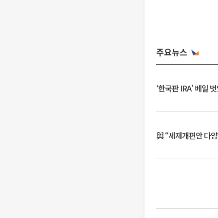
주요뉴스
‘한국판 IRA’ 베
與 “세제개편안 다양