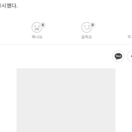
공시했다.
0
0
화나요
슬퍼요
추