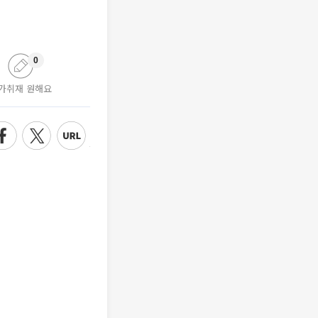
0
가취재 원해요