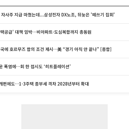
억 자사주 지급 마쳤는데...삼성전자 DX노조, 뒤늦은 '떼쓰기 집회'
주택공급' 대책 임박⋯비아파트·도심복합까지 총동원
미국에 호르무즈 합의 조건 제시…美 “경기 아직 안 끝나” [종합]
운 폭염에…회 한 접시도 ‘히트플레이션’
개편에도…1·3주택 종부세 격차 2028년부터 확대