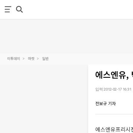
이투데이
마켓
일반
에스엔유, 
입력 2012-02-17 16:31
전보규 기자
에스엔유프리시젼은