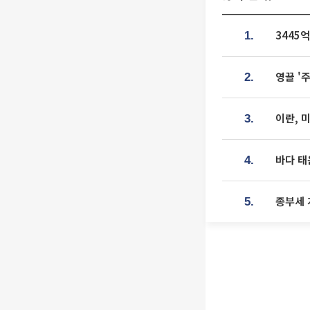
3445
1.
영끌 '
2.
이란, 
3.
바다 태
4.
종부세 
5.