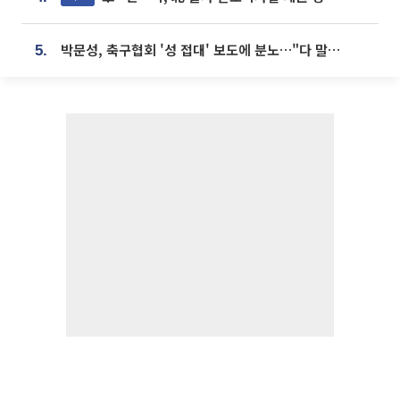
박문성, 축구협회 '성 접대' 보도에 분노…"다 말아먹으려고 작정했나"
5.