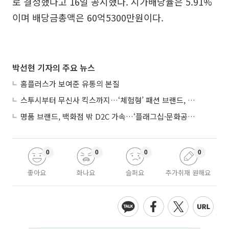
로 결정했다고 16일 공시했다. 시가배당율은 5.91%
이며 배당금총액은 60억5300만원이다.
박선현 기자의 주요 뉴스
홈플러스가 보여준 유통의 본질
스투시부터 무신사 킥스까지…‘체험형’ 패션 브랜드, 잇단 제주행
명품 브랜드, 백화점 밖 D2C 가속…‘플래그십·문화공간’ 전략 눈길
0
0
0
0
좋아요
화나요
슬퍼요
추가취재 원해요