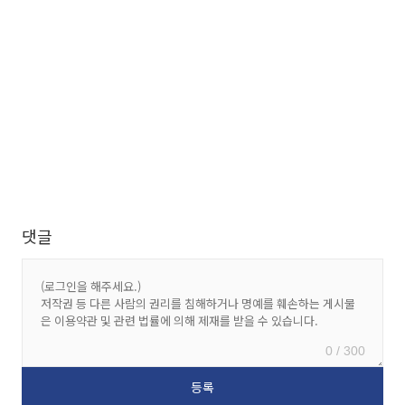
댓글
0 / 300