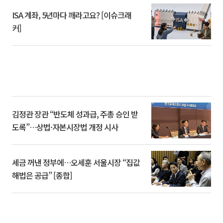
ISA 계좌, 5년마다 깨라고요? [이슈크래
커]
김정관 장관 “반도체 성과급, 주총 승인 받
도록”…상법·자본시장법 개정 시사
세금 꺼낸 정부에…오세훈 서울시장 “집값
해법은 공급” [종합]