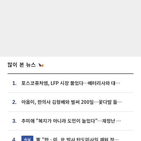
많이 본 뉴스
포스코퓨처엠, LFP 시장 뚫었다…배터리사와 대규모 장기 공급 합의
1.
아옳이, 한의사 김형배와 벌써 200일⋯꽃다발 들고 "프러포즈 아냐"
2.
추미애 "복지가 아니라 도민이 늘었다"…재정난 책임론 정면돌파
3.
軍 "한ㆍ미, 北 발사 탄도미사일 제원 정밀분석 중"
속보
4.