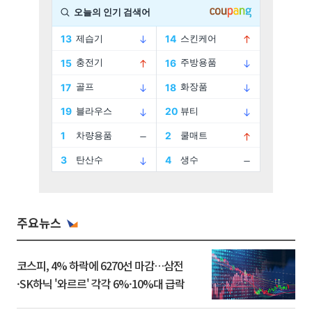
주요뉴스
코스피, 4% 하락에 6270선 마감…삼전
·SK하닉 '와르르' 각각 6%·10%대 급락