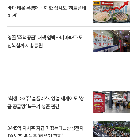
바다 태운 폭염에…회 한 접시도 ‘히트플레
이션’
영끌 '주택공급' 대책 임박⋯비아파트·도
심복합까지 총동원
‘회생 D-3주’ 홈플러스, 영업 재개에도 ‘상
품 공급망’ 복구가 생존 관건
3445억 자사주 지급 마쳤는데...삼성전자
DX노조, 뒤늦은 '떼쓰기 집회'