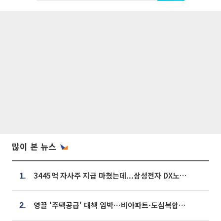
많이 본 뉴스
3445억 자사주 지급 마쳤는데...삼성전자 DX노조, 뒤늦은 '떼쓰기 집회'
1.
영끌 '주택공급' 대책 임박⋯비아파트·도심복합까지 총동원
2.