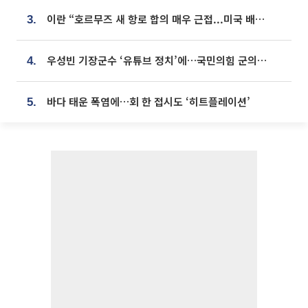
이란 “호르무즈 새 항로 합의 매우 근접...미국 배상 먼저”
3.
우성빈 기장군수 ‘유튜브 정치’에…국민의힘 군의원들 집단 반발
4.
바다 태운 폭염에…회 한 접시도 ‘히트플레이션’
5.