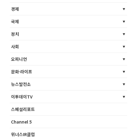
경제
국제
정치
사회
오피니언
문화·라이프
뉴스발전소
이투데이TV
스페셜리포트
Channel 5
위너스IR클럽