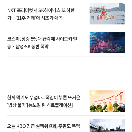
NXT 프리마켓서 SK하이닉스 또 하한
가⋯‘11주 거래’에 시초가 왜곡
코스피, 장중 5%대 급락에 사이드카 발
동…삼성·SK 동반 폭락
한끼 먹기도 무섭다...폭염이 부른 뜨거운
‘밥상 물가’[뉴노멀 된 히트플레이션]
오늘 KBO 긴급 실행위원회, 주말도 폭염