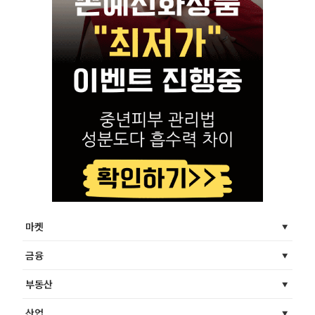
마켓
금융
부동산
산업