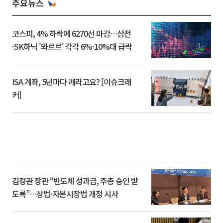
주요뉴스
코스피, 4% 하락에 6270선 마감…삼전
·SK하닉 '와르르' 각각 6%·10%대 급락
ISA 계좌, 5년마다 깨라고요? [이슈크래
커]
김정관 장관 “반도체 성과급, 주총 승인 받
도록”…상법·자본시장법 개정 시사