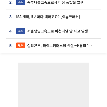
중부내륙고속도로서 미상 폭발물 발견
속보
2.
ISA 계좌, 5년마다 깨라고요? [이슈크래커]
3.
서울양양고속도로 이천터널 앞 사고 발생
속보
4.
실리콘투, 라이브커머스팀 신설…K뷰티 ‘글로벌 판매망’ 확대[K뷰티 라방戰]
단독
5.