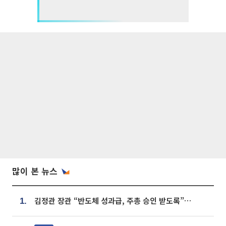
많이 본 뉴스
김정관 장관 “반도체 성과급, 주총 승인 받도록”…상법·자본시장법 개정 시사
1.