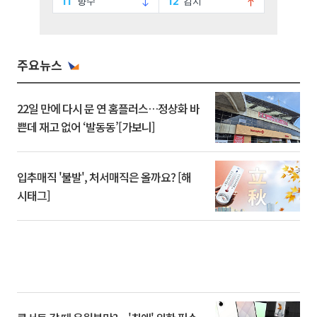
주요뉴스
22일 만에 다시 문 연 홈플러스…정상화 바
쁜데 재고 없어 ‘발동동’[가보니]
입추매직 '불발', 처서매직은 올까요? [해
시태그]