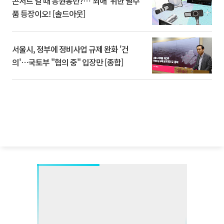
콘서트 갈 때 응원봉만?⋯'최애' 위한 필수
품 등장이오! [솔드아웃]
서울시, 정부에 정비사업 규제 완화 '건
의'⋯국토부 "협의 중" 입장만 [종합]