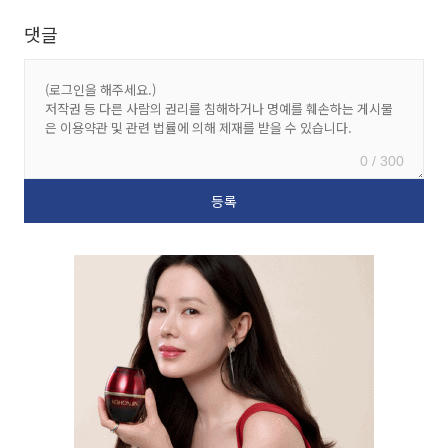
댓글
0 / 300