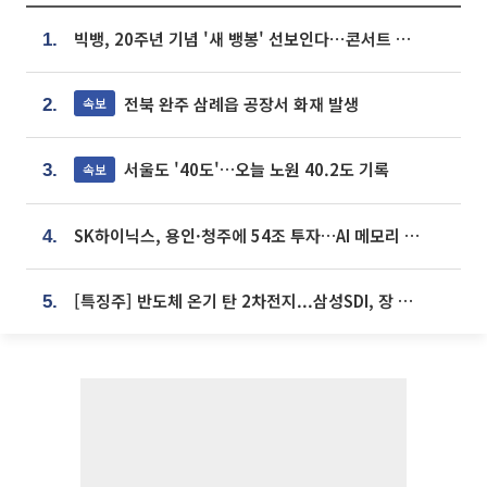
빅뱅, 20주년 기념 '새 뱅봉' 선보인다⋯콘서트 앞두고 팝업 개최
1.
전북 완주 삼례읍 공장서 화재 발생
속보
2.
서울도 '40도'…오늘 노원 40.2도 기록
속보
3.
SK하이닉스, 용인·청주에 54조 투자…AI 메모리 생산기지 키운다
4.
[특징주] 반도체 온기 탄 2차전지...삼성SDI, 장 초반 7% 넘게 껑충
5.