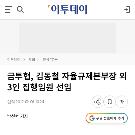
이투데이
사회
인사/부음
금투협, 김동철 자율규제본부장 외
3인 집행임원 선임
입력 2012-02-06 10:24
박선현 기자
구글 선호매체 추가