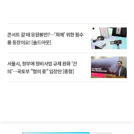
콘서트 갈 때 응원봉만?⋯'최애' 위한 필수
품 등장이오! [솔드아웃]
서울시, 정부에 정비사업 규제 완화 '건
의'⋯국토부 "협의 중" 입장만 [종합]