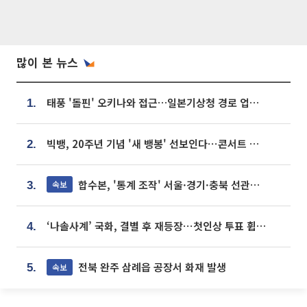
많이 본 뉴스
태풍 '돌핀' 오키나와 접근…일본기상청 경로 업데이트
1.
빅뱅, 20주년 기념 '새 뱅봉' 선보인다⋯콘서트 앞두고 팝업 개최
2.
합수본, '통계 조작' 서울·경기·충북 선관위 등 추가 압수수색
속보
3.
‘나솔사계’ 국화, 결별 후 재등장⋯첫인상 투표 휩쓸고 ‘인기녀’ 등극
4.
전북 완주 삼례읍 공장서 화재 발생
속보
5.