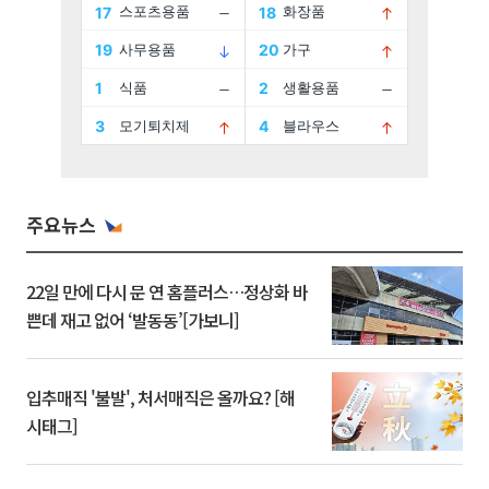
주요뉴스
22일 만에 다시 문 연 홈플러스…정상화 바
쁜데 재고 없어 ‘발동동’[가보니]
입추매직 '불발', 처서매직은 올까요? [해
시태그]