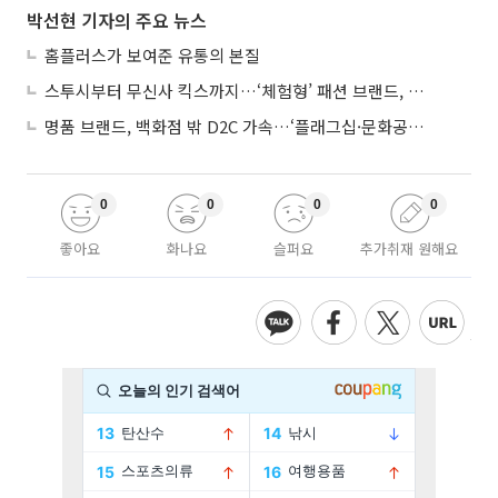
박선현 기자의 주요 뉴스
홈플러스가 보여준 유통의 본질
스투시부터 무신사 킥스까지…‘체험형’ 패션 브랜드, 잇단 제주행
명품 브랜드, 백화점 밖 D2C 가속…‘플래그십·문화공간’ 전략 눈길
0
0
0
0
좋아요
화나요
슬퍼요
추가취재 원해요