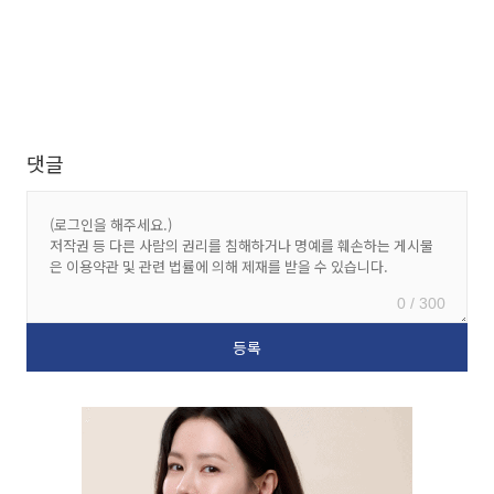
댓글
0 / 300