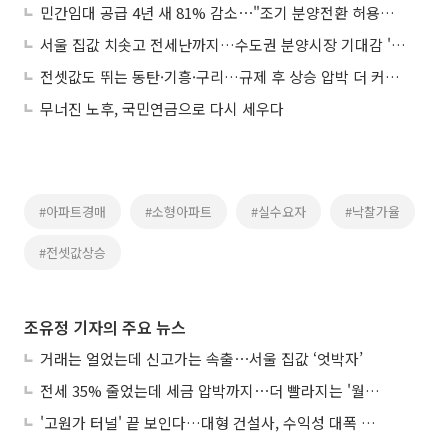
민간임대 공급 4년 새 81% 감소⋯"조기 분양전환 허용해야"
서울 집값 치솟고 전세난까지…수도권 분양시장 기대감 '쑥'
전셋값도 뛰는 동탄·기흥·구리…규제 후 상승 압박 더 커지나
무너진 노후, 국민연금으로 다시 세우다
#아파트경매
#소형아파트
#실수요자
#낙찰가율
#전셋값상승
조유정 기자의 주요 뉴스
거래는 얼었는데 신고가는 속출⋯서울 집값 ‘엇박자’
전세 35% 줄었는데 세금 압박까지⋯더 빨라지는 '월세화'
'고원가 터널' 끝 보인다…대형 건설사, 수익성 대폭 개선