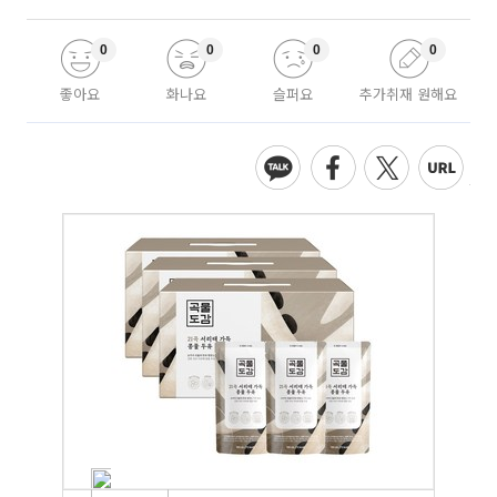
0
0
0
0
좋아요
화나요
슬퍼요
추가취재 원해요