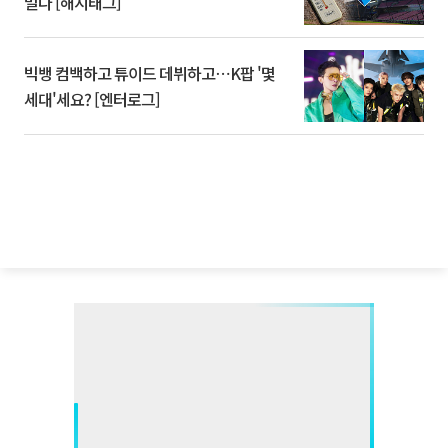
멀다 [해시태그]
빅뱅 컴백하고 튜이드 데뷔하고⋯K팝 '몇
세대'세요? [엔터로그]