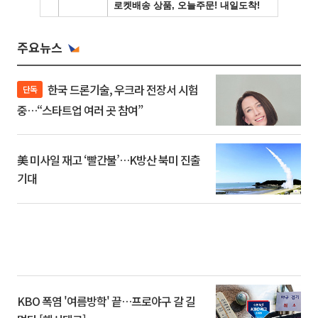
주요뉴스
한국 드론기술, 우크라 전장서 시험
단독
중…“스타트업 여러 곳 참여”
美 미사일 재고 ‘빨간불’…K방산 북미 진출
기대
KBO 폭염 '여름방학' 끝…프로야구 갈 길