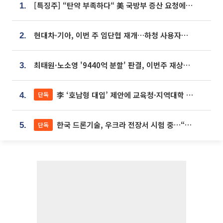
[특징주] “탄약 부족하다“ 美 국방부 증산 요청에⋯국내 방산주 급등세
1.
현대차·기아, 이번 주 임단협 재개…하청 사용자성 재심도 ‘변수’
2.
최태원·노소영 '9440억 분할' 판결, 이번주 재상고 여부 주목
3.
李 ‘호남형 대입’ 제안에 교육청·지역대학 서·논술형 입시 연계 '착수'
단독
4.
한국 드론기술, 우크라 전장서 시험 중…“스타트업 여러 곳 참여”
단독
5.