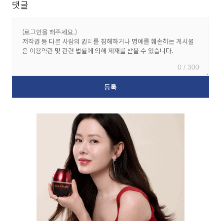
댓글
0 / 300