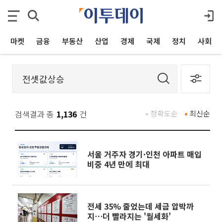
마켓
금융
부동산
산업
경제
국제
정치
사회
검색결과 총
1,136
건
정확도순
최신순
서울 거주자 경기·인천 아파트 매입
비중 4년 만에 최대
전세 35% 줄었는데 세금 압박까
지⋯더 빨라지는 '월세화'