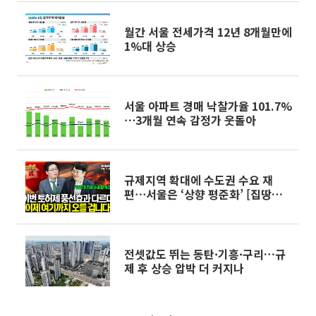
월간 서울 전세가격 12년 8개월만에
1%대 상승
서울 아파트 경매 낙찰가율 101.7%
⋯3개월 연속 감정가 웃돌아
규제지역 확대에 수도권 수요 재
편⋯서울은 ‘상향 평준화’ [집땅지
성]
전셋값도 뛰는 동탄·기흥·구리…규
제 후 상승 압박 더 커지나