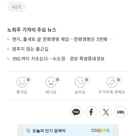
#실적
노희주 기자의 주요 뉴스
젠지, 풀세트 끝 한화생명 제압⋯한화생명은 3연패 수렁
멈추지 않는 출근길
39도까지 치솟는다⋯수도권ㆍ광양 폭염중대경보
0
0
0
0
좋아요
화나요
슬퍼요
추가취재 원해요