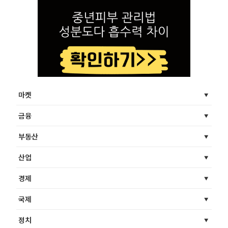
마켓
금융
부동산
산업
경제
국제
정치