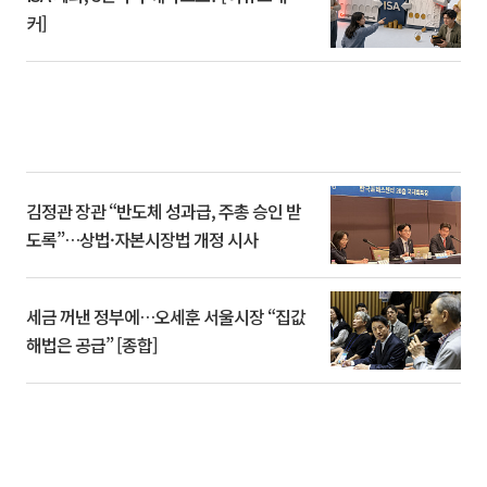
커]
김정관 장관 “반도체 성과급, 주총 승인 받
도록”…상법·자본시장법 개정 시사
세금 꺼낸 정부에…오세훈 서울시장 “집값
해법은 공급” [종합]