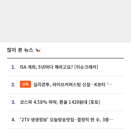
많이 본 뉴스
ISA 계좌, 5년마다 깨라고요? [이슈크래커]
1.
실리콘투, 라이브커머스팀 신설…K뷰티 ‘글로벌 판매망’ 확대[K뷰티 라방戰]
단독
2.
코스피 4.58% 하락, 환율 1420원대 [포토]
3.
'2TV 생생정보' 오늘방송맛집- 결정적 한 수, 3종 메밀면! 메밀 소바 맛집 '의○○○○'
4.