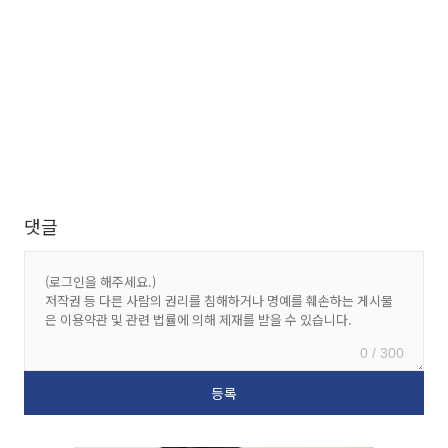
댓글
0 / 300