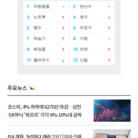
주요뉴스
코스피, 4% 하락에 6270선 마감…삼전
·SK하닉 '와르르' 각각 6%·10%대 급락
ISA 계좌, 5년마다 깨라고요? [이슈크래