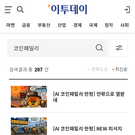
마켓
금융
부동산
산업
경제
국제
정치
사회
검색결과 총
207
건
정확도순
최신순
[AI 코인패밀리 만평] 안팎으로 열받
네
[AI 코인패밀리 만평] NEW 피서지