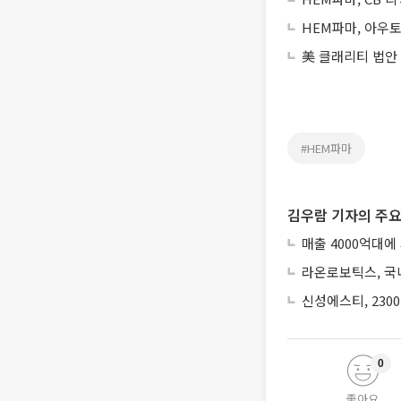
HEM파마, 아우
美 클래리티 법안
#HEM파마
김우람 기자의 주요
매출 4000억대에
라온로보틱스, 국내
신성에스티, 230
0
좋아요