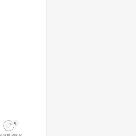
0
가취재 원해요