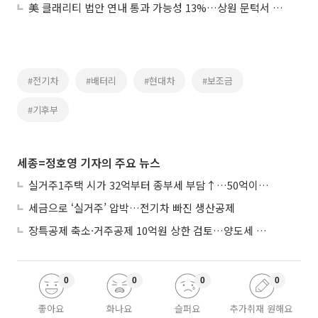
美 클래리티 법안 연내 통과 가능성 13%…상원 문턱서 제동
#전기차
#배터리
#현대차
#보조금
#기후부
세종=정호영 기자의 주요 뉴스
실거주1주택 시가 32억부터 종부세 부담↑…50억이면 454→979만원
세금으로 ‘실거주’ 압박…전기차 빠진 생산공제
장특공제 축소·거주공제 10억원 상한 검토…양도세 실거주 중심 개편
0
0
0
0
좋아요
화나요
슬퍼요
추가취재 원해요