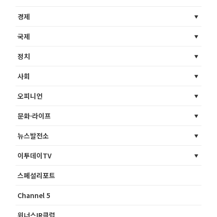
경제
국제
정치
사회
오피니언
문화·라이프
뉴스발전소
이투데이TV
스페셜리포트
Channel 5
위너스IR클럽