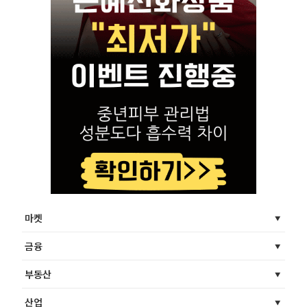
마켓
금융
부동산
산업