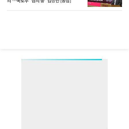
의'⋯국토부 "협의 중" 입장만 [종합]