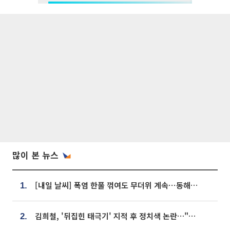
많이 본 뉴스
[내일 날씨] 폭염 한풀 꺾여도 무더위 계속⋯동해안 이틀 연속 비
1.
김희철, '뒤집힌 태극기' 지적 후 정치색 논란…"좌우 떠나 우리나라 국기"
2.