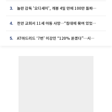
놀란 감독 '오디세이', 개봉 4일 만에 100만 돌파⋯'왕사남' 보다 빠르다
3.
천안 교회서 11세 아동 사망…“침대에 묶여 있었다” 진술 확보
4.
AT마드리드 ‘7번’ 이강인 “120% 쏟겠다”⋯시메오네 감독 “필요한 선수”
5.