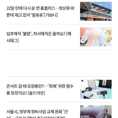
22일 만에 다시 문 연 홈플러스…정상화 바
쁜데 재고 없어 ‘발동동’[가보니]
입추매직 '불발', 처서매직은 올까요? [해
시태그]
콘서트 갈 때 응원봉만?⋯'최애' 위한 필수
품 등장이오! [솔드아웃]
서울시, 정부에 정비사업 규제 완화 '건